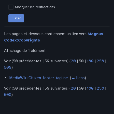
Masquer les redirections
Lister
Les pages ci-dessous contiennent un lien vers
Magnus
Codex:Copyrights
:
Affichage de 1 élément.
Voir (
50 précédentes
|
50 suivantes
) (
20
|
50
|
100
|
250
|
500
)
MediaWiki:Citizen-footer-tagline
‎
(
← liens
)
Voir (
50 précédentes
|
50 suivantes
) (
20
|
50
|
100
|
250
|
500
)