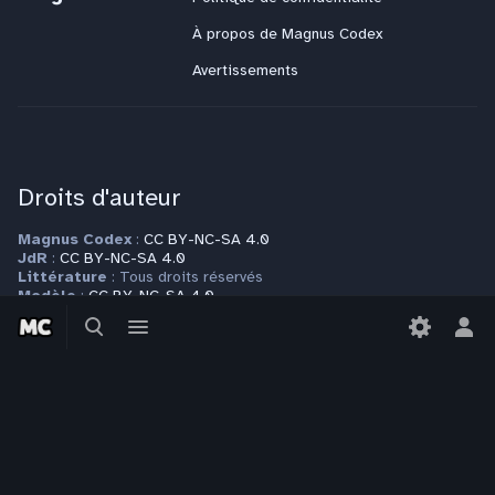
À propos de Magnus Codex
Avertissements
Droits d'auteur
Magnus Codex
:
CC BY-NC-SA 4.0
JdR
:
CC BY-NC-SA 4.0
Littérature
: Tous droits réservés
Modèle
:
CC BY-NC-SA 4.0
Basculer
Basculer
Autres espaces de nom
: Tous droits réservés
la
le
Bas
Plus d'informations sur la page
Copyrights
recherche
menu
le
men
per
Contact
Pour toute question ou requête, veuillez vous adresser à
contact@magnuscodex.net