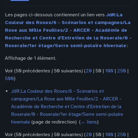
Les pages ci-dessous contiennent un lien vers
JdR:La
Couleur des Roses/6 - Scénarios et campagnes/La
Rose aux Mille Feuilles/2 - ARCER - Académie de
Recherche et Centre d'Entretien de la Roseraie/0 -
Roseraie/1er étage/Serre semi-polaire hivernale
:
Affichage de 1 élément.
Voir (
50 précédentes
|
50 suivantes
) (
20
|
50
|
100
|
250
|
500
)
JdR:La Couleur des Roses/6 - Scenarios et
campagnes/La Rose aux Mille Feuilles/2 - ARCER -
Académie de Recherche et Centre d'Entretien de la
Roseraie/0 - Roseraie/1er étage/Serre semi-polaire
hivernale
(page de redirection) ‎
(
← liens
)
Voir (
50 précédentes
|
50 suivantes
) (
20
|
50
|
100
|
250
|