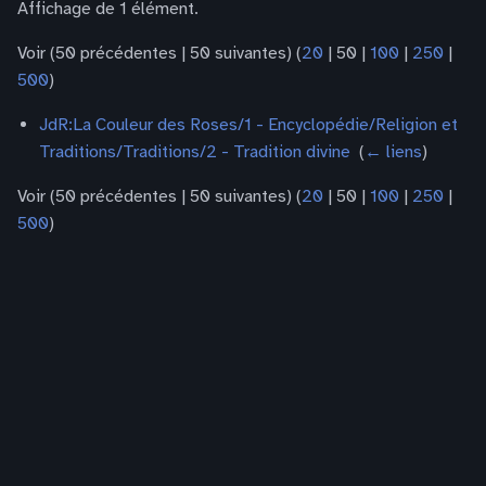
Affichage de 1 élément.
Voir (
50 précédentes
|
50 suivantes
) (
20
|
50
|
100
|
250
|
500
)
JdR:La Couleur des Roses/1 - Encyclopédie/Religion et
Traditions/Traditions/2 - Tradition divine
‎
(
← liens
)
Voir (
50 précédentes
|
50 suivantes
) (
20
|
50
|
100
|
250
|
500
)