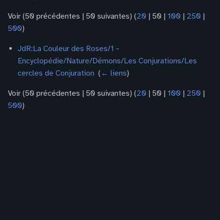
Voir (
50 précédentes
|
50 suivantes
) (
20
|
50
|
100
|
250
|
500
)
JdR:La Couleur des Roses/1 -
Encyclopédie/Nature/Démons/Les Conjurations/Les
cercles de Conjuration
‎
(
← liens
)
Voir (
50 précédentes
|
50 suivantes
) (
20
|
50
|
100
|
250
|
500
)