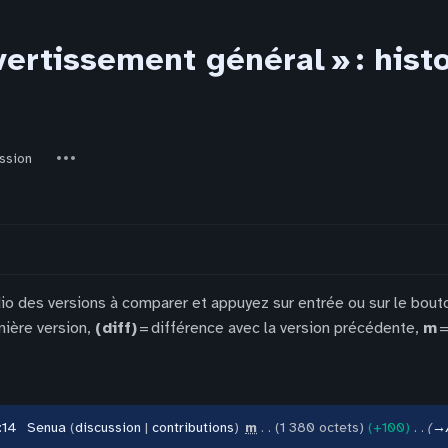
ertissement général » : hist
ed-
Autres
ssion
actions
dio des versions à comparer et appuyez sur entrée ou sur le bout
nière version,
(diff)
= différence avec la version précédente,
m
=
:14
‎
Senua
discussion
contributions
‎
m
1 380 octets
+100
‎
→‎