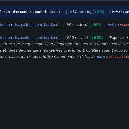
Senua
discussion
contributions
‎
1 280 octets
+316
‎
Balise
:
Édi
Senua
discussion
contributions
‎
964 octets
+109
‎
Balise
:
Édite
Senua
discussion
contributions
‎
855 octets
+855
‎
Page créé
sur le site magnuscodex.net (ainsi que tous les sous-domaines associé)
et idées décrite dans les œuvres présentent, qu'elles soient sous f
) ou sous forme descriptive (comme les article... »
Balise
:
Éditeur visu