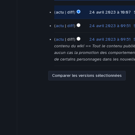
2023
24
actu
diff
24 avril 2023 à 10:07
‎
avril
A
2023
u
actu
diff
24 avril 2023 à 09:51
‎
c
A
u
u
actu
diff
24 avril 2023 à 09:51
‎
n
c
contenu du wiki == Tout le contenu publié 
r
u
aucun cas la promotion des comportement 
é
n
de certains personnages dans les nouvelles
s
r
u
é
m
s
é
u
d
m
e
é
s
d
m
e
o
s
d
m
i
o