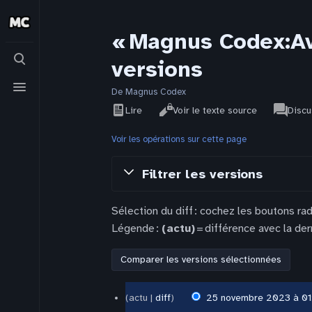
« Magnus Codex:Av
Basculer
versions
la
recherche
Basculer
le
De Magnus Codex
Affichages
associat
menu
Voir
Page
Lire
Voir le texte source
Discu
pages
l’historique
de
projet
Voir les opérations sur cette page
Filtrer les versions
Sélection du diff : cochez les boutons ra
Légende :
(actu)
= différence avec la der
25
actu
diff
25 novembre 2023 à 01
novembre