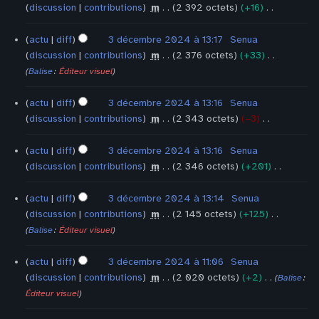
o
e
m
é
c
discussion
contributions
‎
m
2 392 octets
+16
‎
d
s
é
s
u
A
i
m
d
u
n
u
actu
diff
3 décembre 2024 à 13:17
‎
Senua
f
o
e
m
r
c
discussion
contributions
‎
m
2 376 octets
+33
‎
i
d
s
é
é
u
A
Balise
:
Éditeur visuel
c
i
m
d
s
n
u
a
f
o
e
u
r
c
actu
diff
3 décembre 2024 à 13:16
‎
Senua
t
i
d
s
m
é
u
discussion
contributions
‎
m
2 343 octets
−3
‎
i
c
i
m
é
s
n
A
o
a
f
o
d
u
r
u
actu
diff
3 décembre 2024 à 13:16
‎
Senua
n
t
i
d
e
m
é
c
discussion
contributions
‎
m
2 346 octets
+201
‎
s
i
c
i
s
é
s
u
A
o
a
f
m
d
u
n
u
actu
diff
3 décembre 2024 à 13:14
‎
Senua
n
t
i
o
e
m
r
c
discussion
contributions
‎
m
2 145 octets
+125
‎
s
i
c
d
s
é
é
u
A
Balise
:
Éditeur visuel
o
a
i
m
d
s
n
u
n
t
f
o
e
u
r
c
actu
diff
3 décembre 2024 à 11:06
‎
Senua
s
i
i
d
s
m
é
u
discussion
contributions
‎
m
2 020 octets
+2
‎
Balise
:
o
c
i
m
é
s
n
A
Éditeur visuel
n
a
f
o
d
u
r
u
s