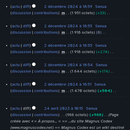
f
m
d
s
n
i
u
actu
diff
2 décembre 2024 à 18:59
‎
Senua
i
o
e
u
r
o
c
discussion
contributions
‎
m
1 951 octets
+33
‎
c
d
s
m
é
n
u
A
a
i
m
é
s
s
n
u
actu
diff
2 décembre 2024 à 18:55
‎
Senua
t
f
o
d
u
r
c
discussion
contributions
‎
m
1 918 octets
0
‎
i
i
d
e
m
é
u
A
o
c
i
s
é
s
n
u
actu
diff
2 décembre 2024 à 18:55
‎
Senua
n
a
f
m
d
u
r
c
discussion
contributions
‎
m
1 918 octets
+274
‎
s
t
i
o
e
m
é
u
A
i
c
d
s
é
s
n
u
actu
diff
2 décembre 2024 à 18:54
‎
Senua
o
a
i
m
d
u
r
c
discussion
contributions
‎
m
1 644 octets
+174
‎
n
t
f
o
e
m
é
u
A
s
i
i
d
s
é
s
n
u
actu
diff
2 décembre 2024 à 18:51
‎
Senua
o
c
i
m
d
u
r
c
discussion
contributions
‎
m
1 470 octets
+504
‎
n
a
f
o
e
m
é
u
A
s
t
i
d
s
é
s
n
u
24
i
c
i
m
actu
diff
24 avril 2023 à 10:15
‎
Senua
d
u
r
c
avril
o
a
f
o
discussion
contributions
‎
966 octets
+966
‎
Page
e
m
2023
é
u
n
t
i
d
créée avec « = À propos... = == ...du site Magnus Codex
s
é
s
n
s
i
c
i
(www.magnuscodex.net) == Magnus Codex est un wiki destiné
m
d
u
r