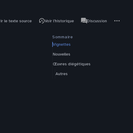
ages
associated-
Autres
Littérature
ir le texte source
Voir l’historique
Discussion
pages
actions
Sommaire
Vignettes
Nouvelles
Œuvres diégétiques
Autres