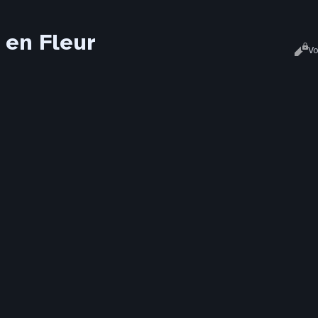
 en Fleur
Affich
Lire
Vo