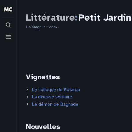
Littérature
:
Petit Jardin
Basculer
la
De Magnus Codex
recherche
Basculer
le
menu
Vignettes
Le colloque de Ketarop
La diseuse solitaire
Le démon de Bagnade
Nouvelles