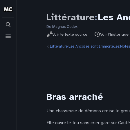
Littérature
:
Les An
Basculer
la
De Magnus Codex
Affichages
recherche
Basculer
Lire
Voir le texte source
Voir l’historique
le
menu
<
Littérature:Les Ancolies sont Immortelles:Notes
Bras arraché
Une chasseuse de démons croise le grou
Elle ouvre le feu sans crier gare sur Cautè