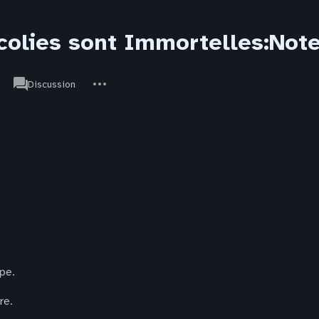
colies sont Immortelles:Note
associated-
Autres
Littérature
Discussion
pages
actions
pe.
re.