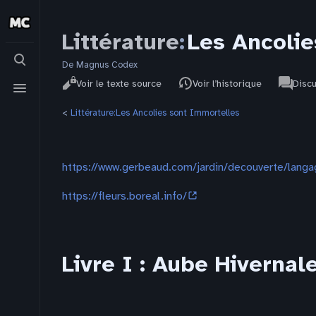
Littérature
:
Les Ancolie
Basculer
la
De Magnus Codex
Affichages
associat
recherche
Basculer
Littérat
Lire
Voir le texte source
Voir l’historique
Disc
pages
le
menu
<
Littérature:Les Ancolies sont Immortelles
https://www.gerbeaud.com/jardin/decouverte/lang
https://fleurs.boreal.info/
Livre I : Aube Hivernal