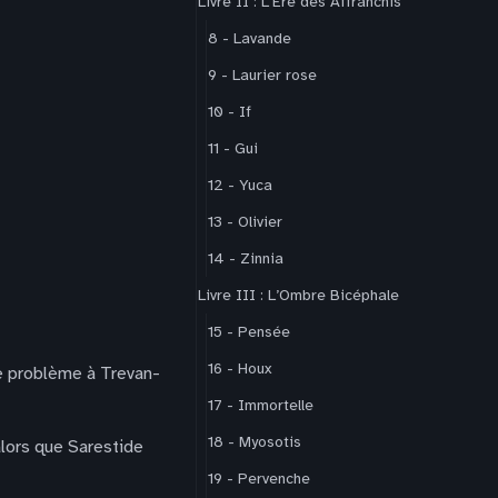
Livre II : L'Ère des Affranchis
8 - Lavande
9 - Laurier rose
10 - If
11 - Gui
12 - Yuca
13 - Olivier
14 - Zinnia
Livre III : L’Ombre Bicéphale
15 - Pensée
16 - Houx
me problème à Trevan-
17 - Immortelle
18 - Myosotis
alors que Sarestide
19 - Pervenche