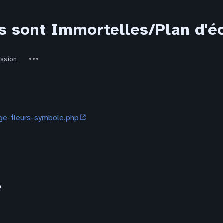
s sont Immortelles/Plan d'éc
ed-
Autres
ure
ussion
actions
age-fleurs-symbole.php
e