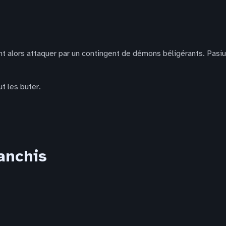
font alors attaquer par un contingent de démons béligérants. Pas
ut les buter.
ranchis