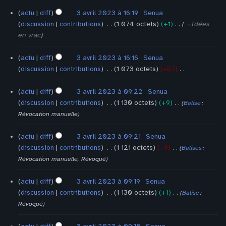
f
m
é
é
n
c
t
3
i
actu
diff
3 avril 2023 à 16:19
‎
Senua
o
d
s
s
u
avril
i
c
discussion
contributions
‎
1 074 octets
+1
‎
→‎Idées
d
e
2023
u
n
o
a
en vrac
i
s
m
r
n
t
f
m
é
é
s
i
i
actu
diff
3 avril 2023 à 16:16
‎
Senua
o
d
s
o
c
discussion
contributions
‎
1 073 octets
−57
‎
d
e
u
n
A
a
i
s
m
s
u
t
f
actu
diff
3 avril 2023 à 09:22
‎
Senua
m
é
c
i
i
discussion
contributions
‎
1 130 octets
+9
‎
o
Balise
:
d
u
o
A
c
d
Révocation manuelle
e
n
n
u
a
i
s
r
s
c
t
f
actu
diff
3 avril 2023 à 09:21
‎
Senua
m
é
u
i
i
discussion
contributions
‎
1 121 octets
−9
‎
o
Balises
:
s
n
o
A
c
d
Révocation manuelle
Révoqué
u
r
n
u
a
i
m
é
s
c
t
f
actu
diff
3 avril 2023 à 09:19
‎
Senua
é
s
u
i
i
discussion
contributions
‎
1 130 octets
+1
‎
Balise
:
d
u
n
o
A
c
Révoqué
e
m
r
n
u
a
s
é
é
s
c
t