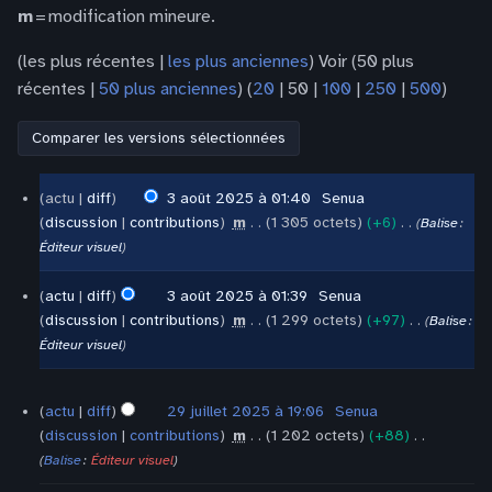
m
= modification mineure.
(
les plus récentes
|
les plus anciennes
) Voir (
50 plus
récentes
|
50 plus anciennes
) (
20
|
50
|
100
|
250
|
500
)
3
actu
diff
3 août 2025 à 01:40
‎
Senua
août
discussion
contributions
‎
m
1 305 octets
+6
‎
Balise
:
2025
A
Éditeur visuel
u
c
actu
diff
3 août 2025 à 01:39
‎
Senua
u
discussion
contributions
‎
m
1 299 octets
+97
‎
Balise
:
n
A
Éditeur visuel
r
u
é
c
29
actu
diff
29 juillet 2025 à 19:06
‎
Senua
s
u
juillet
discussion
contributions
‎
m
1 202 octets
+88
‎
2025
u
n
A
Balise
:
Éditeur visuel
m
r
u
é
é