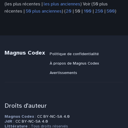
e
u
n
(
les plus récentes
|
les plus anciennes
) Voir (
50 plus
i
s
m
r
récentes
|
50 plus anciennes
) (
20
|
50
|
100
|
250
|
500
)
f
m
é
é
i
o
d
s
c
d
e
u
a
i
s
m
t
f
m
é
i
i
o
d
o
c
d
e
Magnus Codex
Politique de confidentialité
n
a
i
s
s
t
f
À propos de Magnus Codex
m
i
i
o
Avertissements
o
c
d
n
a
i
s
t
f
i
i
o
c
Droits d'auteur
n
a
s
t
Magnus Codex
:
CC BY-NC-SA 4.0
i
JdR
:
CC BY-NC-SA 4.0
Littérature
: Tous droits réservés
o