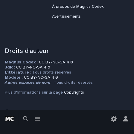
À propos de Magnus Codex
Avertissements
Droits d'auteur
Magnus Codex
:
CC BY-NC-SA 4.0
JdR
:
CC BY-NC-SA 4.0
Littérature
: Tous droits réservés
Modèle
:
CC BY-NC-SA 4.0
Autres espaces de nom
: Tous droits réservés
Plus d'informations sur la page
Copyrights
Contact
Basculer
Basculer
la
le
Bas
Pour toute question ou requête, veuillez vous adresser à
recherche
menu
le
contact@magnuscodex.net
men