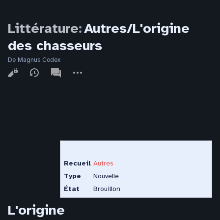
Littérature
:
Autres/L'origine
des chasseurs
De Magnus Codex
Affichages
associated-
Autres
pages
actions
L'origine
Recueil
Autres
Type
Nouvelle
État
Brouillon
L'origine