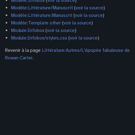
Modèle:Infobox
(
voir la source
)
Modèle:Littérature/Manuscrit
(
voir la source
)
Modèle:Littérature:Manuscrit
(
voir la source
)
Modèle:Template other
(
voir la source
)
Module:Infobox
(
voir la source
)
Module:Infobox/styles.css
(
voir la source
)
Revenir à la page
Littérature:Autres/L'épopée fabuleuse de
Rowan Carter
.