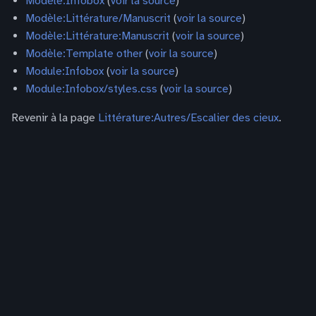
Modèle:Infobox
(
voir la source
)
Modèle:Littérature/Manuscrit
(
voir la source
)
Modèle:Littérature:Manuscrit
(
voir la source
)
Modèle:Template other
(
voir la source
)
Module:Infobox
(
voir la source
)
Module:Infobox/styles.css
(
voir la source
)
Revenir à la page
Littérature:Autres/Escalier des cieux
.