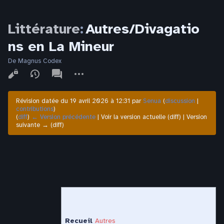
Littérature
:
Autres/Divagatio
ns en La Mineur
De Magnus Codex
Affichages
associated-
Autres
pages
actions
Révision datée du 19 avril 2026 à 12:31 par
Senua
(
discussion
|
contributions
)
(
diff
)
← Version précédente
| Voir la version actuelle (diff) | Version
suivante → (diff)
Divagations en La
Mineur
Recueil
Autres