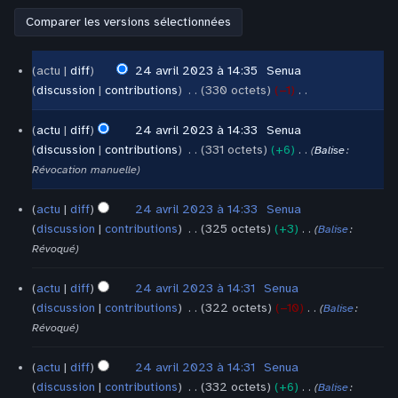
24
actu
diff
24 avril 2023 à 14:35
‎
Senua
avril
discussion
contributions
‎
330 octets
−1
‎
2023
A
u
actu
diff
24 avril 2023 à 14:33
‎
Senua
c
discussion
contributions
‎
331 octets
+6
‎
Balise
:
u
A
Révocation manuelle
n
u
r
c
actu
diff
24 avril 2023 à 14:33
‎
Senua
é
u
discussion
contributions
‎
325 octets
+3
‎
Balise
:
s
n
A
Révoqué
u
r
u
m
é
c
actu
diff
24 avril 2023 à 14:31
‎
Senua
é
s
u
discussion
contributions
‎
322 octets
−10
‎
Balise
:
d
u
n
A
Révoqué
e
m
r
u
s
é
é
c
actu
diff
24 avril 2023 à 14:31
‎
Senua
m
d
s
u
discussion
contributions
‎
332 octets
+6
‎
Balise
: