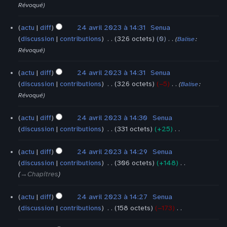
o
e
u
n
A
Révoqué
d
s
m
r
u
i
m
é
é
c
actu
diff
24 avril 2023 à 14:31
‎
Senua
f
o
d
s
u
discussion
contributions
‎
326 octets
0
‎
Balise
:
i
d
e
u
n
A
Révoqué
c
i
s
m
r
u
a
f
m
é
é
c
actu
diff
24 avril 2023 à 14:31
‎
Senua
t
i
o
d
s
u
discussion
contributions
‎
326 octets
−5
‎
Balise
:
i
c
d
e
u
n
A
Révoqué
o
a
i
s
m
r
u
n
t
f
m
é
é
c
actu
diff
24 avril 2023 à 14:30
‎
Senua
s
i
i
o
d
s
u
discussion
contributions
‎
331 octets
+25
‎
o
c
d
e
u
n
A
n
a
i
s
m
r
u
actu
diff
24 avril 2023 à 14:29
‎
Senua
s
t
f
m
é
é
c
discussion
contributions
‎
306 octets
+148
‎
i
i
o
d
s
u
→‎Chapitres
o
c
d
e
u
n
n
a
i
s
m
r
actu
diff
24 avril 2023 à 14:27
‎
Senua
s
t
f
m
é
é
discussion
contributions
‎
158 octets
−173
‎
i
i
o
d
s
A
o