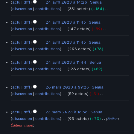
c
d
e
u
u
actu
diff
24 avril 2023 à 14:26
‎
Senua
n
a
i
s
m
c
discussion
contributions
‎
331 octets
+184
‎
s
t
f
m
é
u
A
i
i
o
d
n
u
actu
diff
24 avril 2023 à 11:45
‎
Senua
o
c
d
e
r
c
discussion
contributions
‎
147 octets
−59
‎
n
a
i
s
é
u
A
s
t
f
m
s
n
u
actu
diff
24 avril 2023 à 11:45
‎
Senua
i
i
o
u
r
c
discussion
contributions
‎
206 octets
+78
‎
o
c
d
m
é
u
A
n
a
i
é
s
n
u
actu
diff
24 avril 2023 à 11:44
‎
Senua
s
t
f
d
u
r
c
discussion
contributions
‎
128 octets
+69
‎
i
i
e
m
é
u
A
o
c
s
é
s
n
u
28
n
a
m
actu
diff
28 mars 2023 à 09:26
‎
Senua
d
u
r
c
mars
s
t
o
discussion
contributions
‎
59 octets
−31
‎
e
m
2023
é
u
i
A
d
s
é
s
n
o
u
i
m
23
d
u
r
actu
diff
23 mars 2023 à 18:58
‎
Senua
n
c
mars
f
o
e
m
é
discussion
contributions
‎
90 octets
+70
‎
Balise
:
2023
s
u
i
d
s
é
s
A
Éditeur visuel
n
c
i
m
d
u
u
r
a
f
o