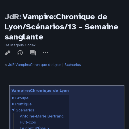
JdR
:
Vampire:Chronique de
Lyon/Scénarios/13 - Semaine
sanglante
De Magnus Codex
Affichages
associated-
Autres
pages
actions
<
JdR:Vampire:Chronique de Lyon
‎ |
Scénarios
Vampire:Chronique de Lyon
⮞
Groupe
⮞
Politique
⮟
Scénarios
Antoine-Marie Bertrand
Huît-clos
Le pont d'Évieux