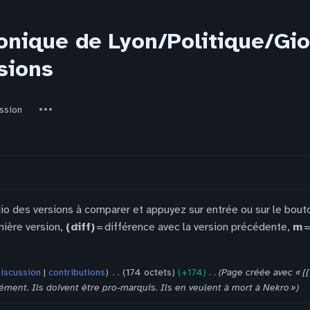
nique de Lyon/Politique/Giov
sions
ed-
Autres
ssion
actions
dio des versions à comparer et appuyez sur entrée ou sur le bout
nière version,
(diff)
= différence avec la version précédente,
m
=
iscussion
contributions
‎
174 octets
+174
‎
Page créée avec « {{
ément. Ils doivent être pro-marquis. Ils en veulent à mort à Nekro »