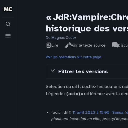
« JdR:Vampire:Chro
Basculer
historique des ver
la
recherche
Basculer
le
De Magnus Codex
Affichages
associat
menu
Voir
JdR
Lire
Voir le texte source
Discu
pages
l’historique
Voir les opérations sur cette page
Filtrer les versions
Sélection du diff : cochez les boutons ra
Légende :
(actu)
= différence avec la der
11
actu
diff
11 avril 2023 à 15:00
‎
Senua
d
avril
plusieurs incursion en ville, presqu'impun
2023