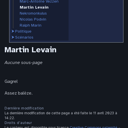
Marc-Antoine Vezzen
Martin Levain
Nekromonkulus
Nicolas Podvin
Ralph Marin
⮞
Politique
⮞
Scénarios
Martin Levain
Aucune sous-page
Gagrel
Assez balèze.
Dernière modification
La dernière modification de cette page a été faite le 11 avril 2023 à
14:22.
Droits d’auteur
Le contenu est disponible sous licence
Creative Commons paternité –