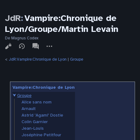
JdR
:
Vampire:Chronique de
Lyon/Groupe/Martin Levain
De Magnus Codex
Affichages
associated-
Autres
pages
actions
<
JdR:Vampire:Chronique de Lyon
‎ |
Groupe
Vampire:Chronique de Lyon
⮟
Groupe
Alice sans nom
Arnault
Astrid 'Agami' Dostie
Colin Garnier
Jean-Louis
Joséphine Petitfour