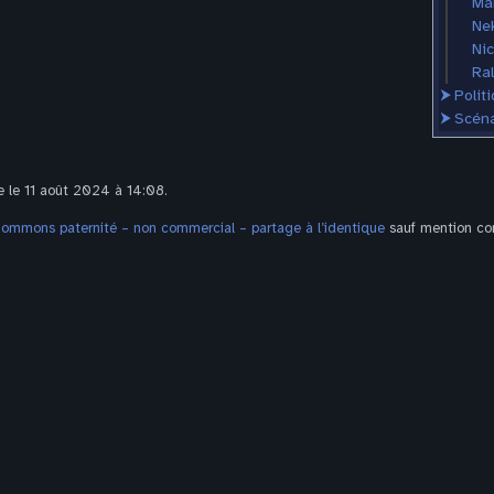
Mar
Ne
Nic
Ra
⮞
Polit
⮞
Scéna
e le 11 août 2024 à 14:08.
Commons paternité – non commercial – partage à l’identique
sauf mention con