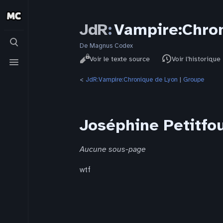
JdR
:
Vampire:Chron
Basculer
la
De Magnus Codex
Affichages
recherche
Basculer
Lire
Voir le texte source
Voir l’historique
le
menu
<
JdR:Vampire:Chronique de Lyon
‎ |
Groupe
Joséphine Petitfo
Aucune sous-page
wtf