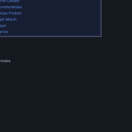
tin Levain
kromonkulus
olas Podvin
lph Marin
ique
rios
traire.