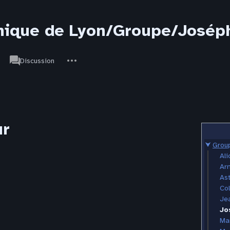
ique de Lyon/Groupe/Joséph
associated-
Autres
JdR
Discussion
pages
actions
ur
⮟
Grou
Al
Arn
Ast
Col
Je
Jo
Ma