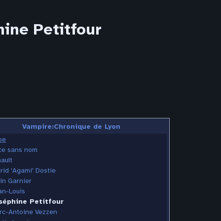
ine Petitfour
Vampire:Chronique de Lyon
pe
ice sans nom
ault
rid 'Agami' Dostie
in Garnier
an-Louis
séphine Petitfour
rc-Antoine Vezzen