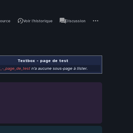
associated-
Autres
JdR
source
Voir l’historique
Discussion
pages
actions
Textbox - page de test
_-_page_de_test
n’a aucune sous-page à lister.