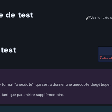
e de test
Affichages
Lire
Voir le texte 
test
Textbox
 format "anecdote", qui sert à donner une anecdote diégétique.
en tant que paramètre supplémentaire.