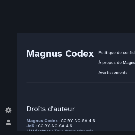
Magnus Codex
Politique de confid
À propos de Magn
Avertissements
Droits d'auteur
Magnus Codex
:
CC BY-NC-SA 4.0
Basculer
JdR
:
CC BY-NC-SA 4.0
le
Littérature
: Tous droits réservés