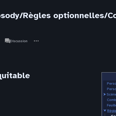
sody/Règles optionnelles/C
associated-
Autres
JdR
Discussion
pages
actions
uitable
Pers
Pers
⮞
Scène
Comb
Feuil
⮟
Règle