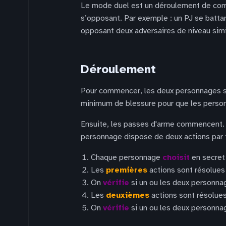
Le mode duel est un déroulement de comb
s’opposant. Par exemple : un PJ se battan
opposant deux adversaires de niveau simi
Déroulement
Pour commencer, les deux personnages se 
minimum de blessure pour que les person
Ensuite, les passes d'arme commencent. 
personnage dispose de deux actions par 
Chaque personnage
choisit
en secret 
Les
premières
actions sont résolue
On
vérifie
si un ou les deux personna
Les
deuxièmes
actions sont résolue
On
vérifie
si un ou les deux personna