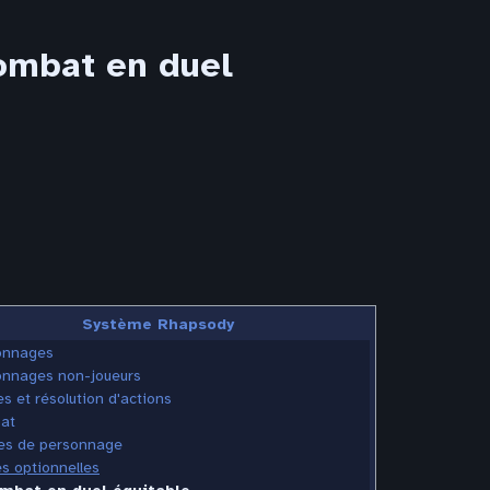
ombat en duel
Système Rhapsody
onnages
onnages non-joueurs
s et résolution d'actions
at
les de personnage
s optionnelles