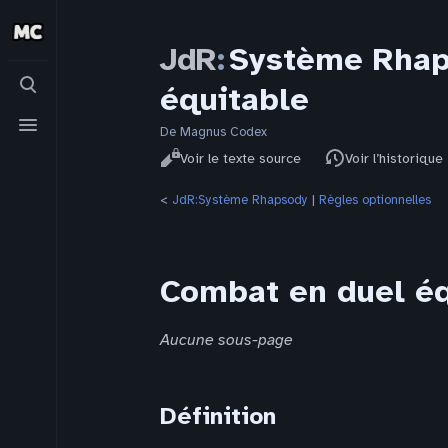
JdR
:
Système Rhap
Basculer
équitable
la
recherche
Basculer
le
De Magnus Codex
Affichages
menu
Lire
Voir le texte source
Voir l’historique
<
JdR:Système Rhapsody
‎ |
Règles optionnelles
Combat en duel éq
Aucune sous-page
Définition