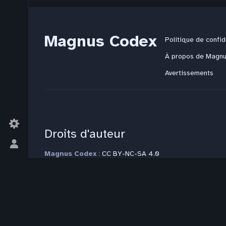
Magnus Codex
Politique de confid
À propos de Magn
Avertissements
Droits d'auteur
Basculer
Magnus Codex
:
CC BY-NC-SA 4.0
le
JdR
:
CC BY-NC-SA 4.0
menu
Littérature
: Tous droits réservés
personnel
Modèle
:
CC BY-NC-SA 4.0
Autres espaces de nom
: Tous droits réservés
Plus d'informations sur la page
Copyrights