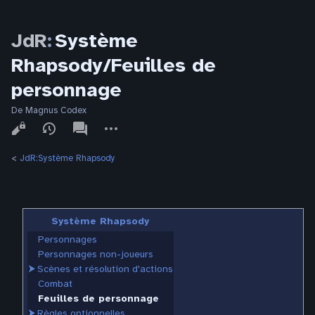
JdR
:
Système
Rhapsody/Feuilles de
personnage
De Magnus Codex
Affichages
associated-
Autres
pages
actions
<
JdR:Système Rhapsody
Système Rhapsody
Personnages
Personnages non-joueurs
⮞
Scènes et résolution d'actions
Combat
Feuilles de personnage
⮞
Règles optionnelles