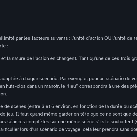
limité par les facteurs suivants : l’unité d’action OU l’unité de 
nte :
et la nature de l’action en changent. Tant qu’une de ces trois g
e adaptée à chaque scénario. Par exemple, pour un scénario de voy
 en huis-clos dans un manoir, le “lieu” correspondra à une des pi
ion.
e de scènes (entre 3 et 6 environ, en fonction de la durée du sc
e jeu. Il faut quand même garder en tête que ce ne sont que des
urs séances complètes sur une même scène s’ils le souhaitent (s
particulier lors d’un scénario de voyage, cela leur prendra sans 