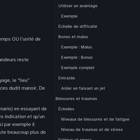
Utiliser un avantage
Exemple
Échelle de difficulté
Bonus et malus
temps OU l’unité de
Exemple : Malus
Exemple : Bonus
randeurs reste
Exemple complet
Entraide
age, le “lieu”
èces dudit manoir. De
Aider en faisant un jet
Blessures et traumas
énario) en essayant de
Échelles
 indication et qu’un
Niveaux de blessures et de fatigue
i par exemple il
Niveau de traumas et de stress
doute beaucoup plus de
Fatigue et stress