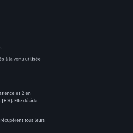
.
s à la vertu utilisée
Patience et 2 en
 [E S]. Elle décide
 récupèrent tous leurs