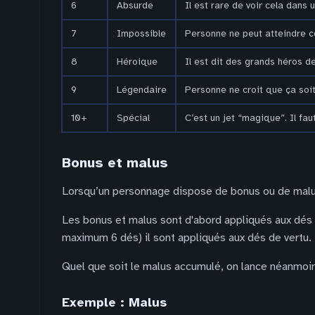
6
Absurde
Il est rare de voir cela dans u
7
Impossible
Personne ne peut atteindre c
8
Héroique
Il est dit des grands héros d
9
Légendaire
Personne ne croit que ça soit
10+
Spécial
C’est un jet “magique”. Il faut
Bonus et malus
Lorsqu’un personnage dispose de bonus ou de malus
Les bonus et malus sont d'abord appliqués aux dés 
maximum 6 dés) il sont appliqués aux dés de vertu.
Quel que soit le malus accumulé, on lance néanmoin
Exemple : Malus