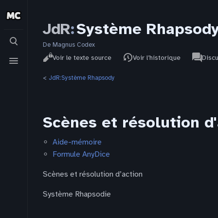
JdR
:
Système Rhapsody/
Basculer
la
De Magnus Codex
Affichages
associat
recherche
Basculer
JdR
Lire
Voir le texte source
Voir l’historique
Disc
pages
le
menu
<
JdR:Système Rhapsody
Scènes et résolution d
Aide-mémoire
Formule AnyDice
Scènes et résolution d’action
Système Rhapsodie