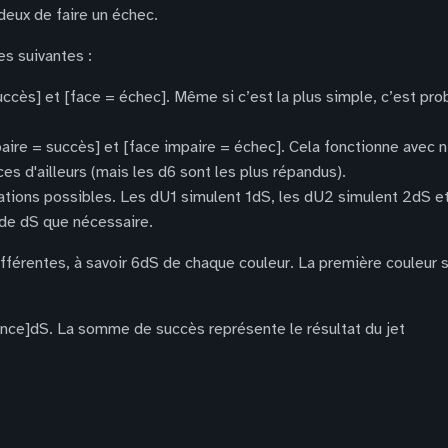
deux de faire un échec.
es suivantes :
ccès] et [face = échec]. Même si c’est la plus simple, c’est pr
paire = succès] et [face impaire = échec]. Cela fonctionne avec 
s d'ailleurs (mais les d6 sont les plus répandus).
tations possibles. Les dU1 simulent 1dS, les dU2 simulent 2dS e
t de dS que nécessaire.
ifférentes, à savoir 6dS de chaque couleur. La première couleur 
tence]dS. La somme de succès représente le résultat du jet