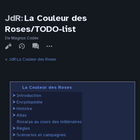
JdR
:
La Couleur des
Roses/TODO-list
De Magnus Codex
Affichages
associated-
Autres
pages
actions
<
JdR:La Couleur des Roses
La Couleur des Roses
⮞
Introduction
⮞
Encyclopédie
⮞
Histoire
⮞
Atlas
Rosarya au cours des millénaires
⮞
Règles
⮞
Scénarios et campagnes