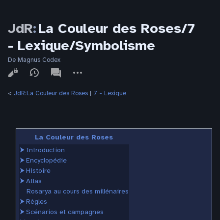
JdR
:
La Couleur des Roses/7
- Lexique/Symbolisme
De Magnus Codex
Affichages
associated-
Autres
pages
actions
<
JdR:La Couleur des Roses
‎ |
7 - Lexique
La Couleur des Roses
⮞
Introduction
⮞
Encyclopédie
⮞
Histoire
⮞
Atlas
Rosarya au cours des millénaires
⮞
Règles
⮞
Scénarios et campagnes