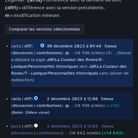
Légende :
(actu)
= différence avec la dernière version,
(diff)
= différence avec la version précédente,
m
= modification mineure.
30
actu
diff
30 décembre 2023 à 09:46
‎
Senua
décembre
discussion
contributions
‎
m
14 938 octets
0
‎
Senua
2023
a déplacé la page
JdR:La Couleur des Roses/6 -
Lexique/Personnalités historiques
vers
JdR:La Couleur des
Roses/7 - Lexique/Personnalités historiques
sans laisser de
redirection
2
actu
diff
2 décembre 2023 à 12:08
‎
Senua
décembre
discussion
contributions
‎
m
14 938 octets
+296
‎
2023
A
Balise
:
Éditeur visuel
u
c
actu
diff
2 décembre 2023 à 12:04
‎
Senua
u
discussion
contributions
‎
14 642 octets
+14 642
‎