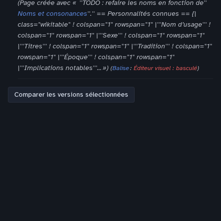
n
Page créée avec « ''TODO : refaire les noms en fonction de''
r
Noms et consonances
''.'' == Personnalités connues == {|
é
class="wikitable" ! colspan="1" rowspan="1" |'''Nom d’usage''' !
s
colspan="1" rowspan="1" |'''Sexe''' ! colspan="1" rowspan="1"
u
|'''Titres''' ! colspan="1" rowspan="1" |'''Tradition''' ! colspan="1"
m
rowspan="1" |'''Époque''' ! colspan="1" rowspan="1"
é
|'''Implications notables'''... »
Balise
:
Éditeur visuel : basculé
d
e
s
m
o
d
i
f
i
c
a
t
i
o