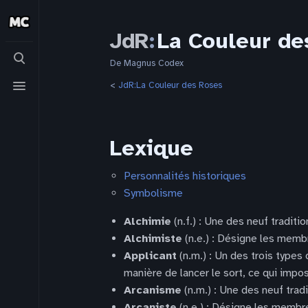
JdR
:
La Couleur de
Basculer
la
De Magnus Codex
recherche
Basculer
<
JdR:La Couleur des Roses
le
menu
Lexique
Personnalités historiques
Symbolisme
Alchimie
(n.f.) : Une des neuf traditi
Alchimiste
(n.e.) : Désigne les membr
Applicant
(n.m.) : Un des trois types
manière de lancer le sort, ce qui impo
Arcanisme
(n.m.) : Une des neuf tradi
Arcaniste
(n.e.) : Désigne les membr