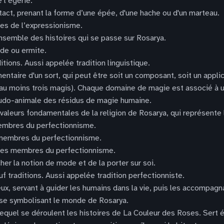
 l’égérie.
tact, prenant la forme d’une épée, d'une hache ou d'un marteau.
es de l’expressionisme.
 Ensemble des histoires qui se passe sur Rosarya.
ade ou ermite.
ditions. Aussi appelée tradition linguistique.
émentaire d'un sort, qui peut être soit un composant, soit un appl
au moins trois magis). Chaque domaine de magie est associé à u
eudo-animale des résidus de magie humaine.
 valeurs fondamentales de la religion de Rosarya, qui représente
embres du perfectionnisme.
 membres du perfectionnisme.
nnes membres du perfectionnisme.
her la notion de mode et de la porter sur soi.
uf traditions. Aussi appelée tradition perfectionniste.
ux, servant à guider les humains dans la vie, puis les accompagna
rose symbolisant le monde de Rosarya.
equel se déroulent les histoires de La Couleur des Roses. Sert 