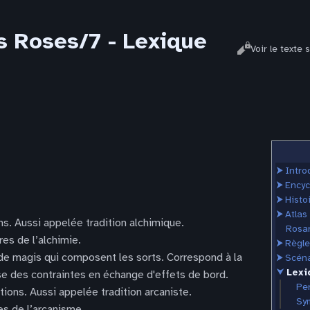
s Roses/7 - Lexique
Affichages
Lire
Voir le texte 
⮞
Intro
⮞
Encyc
⮞
Histo
⮞
Atlas
ons. Aussi appelée tradition alchimique.
Rosar
es de l’alchimie.
⮞
Règle
 de magis qui composent les sorts. Correspond à la
⮞
Scéna
⮟
Lexi
se des contraintes en échange d'effets de bord.
Per
tions. Aussi appelée tradition arcaniste.
Sy
es de l’arcanisme.