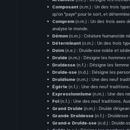
Composant
(n.m.) : Un des trois typ
qu'on "paye" pour le sort, et détermine
Comprem
(n.m.) : Un des trois axes 
analyse le monde.
Démon
(n.m.) : Créature humanoïde né
Déterminant
(n.m.) : Un des trois ty
Dolm
(n.e.) : Druide·sse noble et séde
Druide
(n.m.) : Désigne les hommes 
Druidesse
(n.f.) : Désigne les femm
Druide·sse
(n.d.) : Désigne les pers
Druidisme
(n.m.) : Une des neuf tradi
Égérie
(n.f.) : Une des neuf tradition
Expressionnisme
(n.m.) : Une des ne
Foi
(n.f.) : Une des neuf traditions. Au
Grand Druide
(n.m.) : Druide dirigean
Grande Druidesse
(n.f.) : Druidesse
Grand·e Druide·sse
(n.d.) : Druide·s