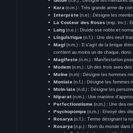
Guide
(n.e.) : Désigne les membres de
Kora
(n.m.) : Très grande arme de con
Interprète
(n.e) : Désigne les membr
La Couleur des Roses
(exp. inv.) :
Lahg
(n.e.) : Druide·sse noble et nom
Linguistique
(n.f.) : Une des neuf tra
Magi
(n.m.) : Il s'agit de la brique él
contient au moins un de chaque, donc 
Magifeste
(n.m.) : Manifestation ps
Modem
(n.m.) : Un des trois axes des
Moine
(n.m) : Désigne les hommes m
Moniale
(n.f.) : Désigne les femmes
Moin·iale
(n.d.) : Désigne les perso
Niparat
(n.m.) : Une manière d’approc
Perfectionnisme
(n.m.) : Une des ne
Psychopompe
(n.m.) : Envoyé des die
Rosarya
(n.f.) : Terme désignant la 
Rosarya
(n.p.) : Nom du monde dans l