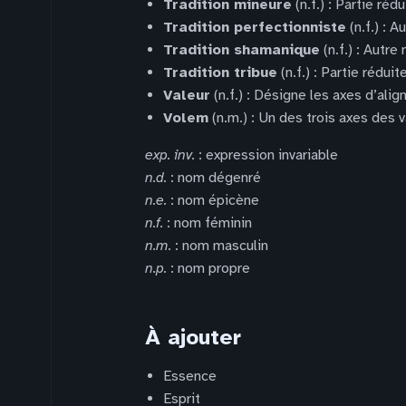
Tradition mineure
(n.f.) : Partie réd
Tradition perfectionniste
(n.f.) : 
Tradition shamanique
(n.f.) : Autr
Tradition tribue
(n.f.) : Partie rédui
Valeur
(n.f.) : Désigne les axes d’ali
Volem
(n.m.) : Un des trois axes des 
exp. inv.
: expression invariable
n.d.
: nom dégenré
n.e.
: nom épicène
n.f.
: nom féminin
n.m.
: nom masculin
n.p.
: nom propre
À ajouter
Essence
Esprit