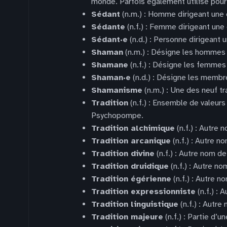
monde. Parfois également utilisé pour 
Sédant
(n.m.) : Homme dirigeant une
Sédante
(n.f.) : Femme dirigeant un
Sédant·e
(n.d.) : Personne dirigeant
Shaman
(n.m.) : Désigne les homme
Shamane
(n.f.) : Désigne les femm
Shaman·e
(n.d.) : Désigne les memb
Shamanisme
(n.m.) : Une des neuf tr
Tradition
(n.f.) : Ensemble de valeur
Psychopompe.
Tradition alchimique
(n.f.) : Autre 
Tradition arcanique
(n.f.) : Autre n
Tradition divine
(n.f.) : Autre nom de 
Tradition druidique
(n.f.) : Autre n
Tradition égérienne
(n.f.) : Autre n
Tradition expressionniste
(n.f.) : 
Tradition linguistique
(n.f.) : Autre
Tradition majeure
(n.f.) : Partie d