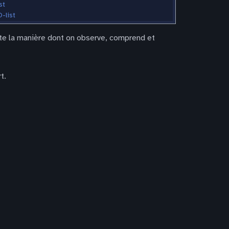
st
-list
ente la manière dont on observe, comprend et
t.