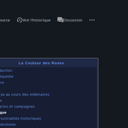
associated-
Autres
JdR
source
Voir l’historique
Discussion
pages
actions
La Couleur des Roses
duction
lopédie
ire
ya au cours des millénaires
s
rios et campagnes
que
sonnalités historiques
mbolisme