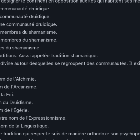
désigner le continent en opposition aux îles qui habitent ses me
 communauté druidique.
e communauté druidique.
 une communauté druidique.
s membres du shamanisme.
es membres du shamanisme.
res du shamanisme.
aditions. Aussi appelée tradition shamanique.
s divine autour desquelles se regroupent des communautés. Il exis
nom de l’Alchimie.
om de l’Arcanisme.
la Foi.
om du Druidisme.
om de l'Égérie.
Autre nom de l'Expressionnisme.
 nom de la Linguistique.
’une tradition qui respecte suis de manière orthodoxe son psycho