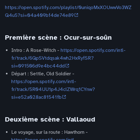
https://open.spotify.com/playlist/0uniqoMxXOUwwVo3WZ
Q4u5?si=04a409bf4de74e89
Première scène : Ocur-sur-soûn
Intro : A Rose-Witch -
https://open.spotify.com/intl-
fr/track/6QpSVtdqsak4wh2HxRyfSR?
si=091506d9e4bc44dd
Départ : Settle, Old Soldier -
https://open.spotify.com/intl-
fr/track/5R04UU1p4J4clZWrq1CYnw?
si=e52a028ac81541fb
Deuxième scène : Vallaoud
Le voyage, sur la route : Hawthorn -
https://open.spotify.com/intl-