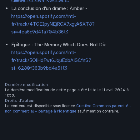
si=60c14c4041904c0c
La conclusion d'un drame : Amber -
https://open.spotify.com/intl-
fr/track/4TGEIpyNEjRGX7xgyA0XT8?
si=4ea6c9d41a704b36
Épilogue : The Memory Which Does Not Die -
https://open.spotify.com/intl-
fr/track/5OlHdFwt6JquEdbAiSCfnS?
si=6280f363b9bd4a51
Dernière modification
La dernière modification de cette page a été faite le 11 avril 2024 à
11:58.
Droits d’auteur
Le contenu est disponible sous licence
Creative Commons paternité –
non commercial – partage à l’identique
sauf mention contraire.