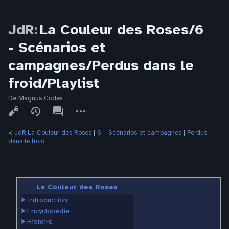
JdR
:
La Couleur des Roses/6
- Scénarios et
campagnes/Perdus dans le
froid/Playlist
De Magnus Codex
Affichages
associated-
Autres
pages
actions
<
JdR:La Couleur des Roses
‎ |
6 - Scénarios et campagnes
‎ |
Perdus
dans le froid
La Couleur des Roses
⮞
Introduction
⮞
Encyclopédie
⮞
Histoire