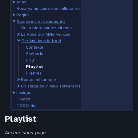
⮞
Atlas
Rosarya au cours des millénaires
⮞
Règles
⮟
Scénarios et campagnes
De la bière sur les zircons
⮞
La Rose aux Mille Feuilles
⮟
Perdus dans le froid
Contexte
Scénario
PNJ
Playlist
Prétirés
⮞
Rouge mécanique
⮞
Un siège pour deux souverains
⮞
Lexique
Playlist
TODO-list
Playlist
Aucune sous-page