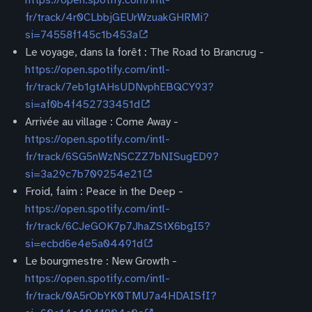
fr/track/4r0CLbbjGEUrWzuakGHRMi?
si=74558f145c1b453a
Le voyage, dans la forêt : The Road to Brancrug -
https://open.spotify.com/intl-
fr/track/7eb1gtAHsUDNvphEBQCY93?
si=af0b4f452733451d
Arrivée au village : Come Away -
https://open.spotify.com/intl-
fr/track/6SG5nWzNSCZZ7bNISugED9?
si=3a29c7b709254e21
Froid, faim : Peace in the Deep -
https://open.spotify.com/intl-
fr/track/6CJeGOK7p7JhaZStX6bgI5?
si=ecbd6e4e5a04491d
Le bourgmestre : New Growth -
https://open.spotify.com/intl-
fr/track/0A5rObYK0TMU7a4HDAISfI?