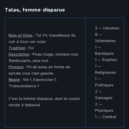
Talas, femme disparue
3 — Urbaines
0 —
Nom et titres
: Tul Yrl, travailleuse du
Infamantes
cuir à Ocur-sur-soûn
1 —
Tradition
: Foi
Bardiques
Description
: Peau rouge, cheveux roux
1 — Érudites
flamboyants, yeux noir.
1 —
Physiom
: Pli de peau en forme de
Religieuses
spirale sous l’œil gauche.
1 —
Magie
: Vie 1, Expression 1,
Politiques
Transcendance 1
2 —
Sauvages
C'est la femme disparue, dont le cousin
2 —
réside à Vallaoud.
Physiques
1 — Combat