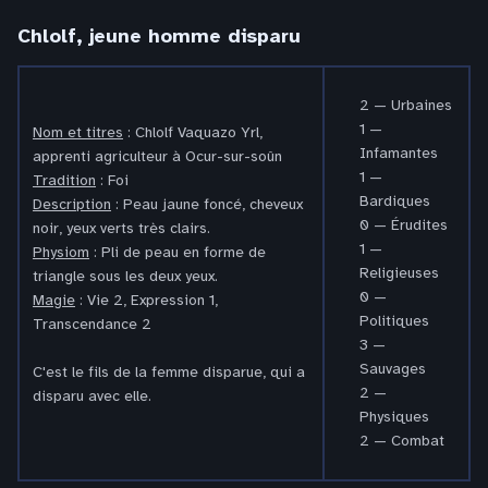
Chlolf, jeune homme disparu
2 — Urbaines
1 —
Nom et titres
: Chlolf Vaquazo Yrl,
Infamantes
apprenti agriculteur à Ocur-sur-soûn
1 —
Tradition
: Foi
Bardiques
Description
: Peau jaune foncé, cheveux
0 — Érudites
noir, yeux verts très clairs.
1 —
Physiom
: Pli de peau en forme de
Religieuses
triangle sous les deux yeux.
0 —
Magie
: Vie 2, Expression 1,
Politiques
Transcendance 2
3 —
Sauvages
C'est le fils de la femme disparue, qui a
2 —
disparu avec elle.
Physiques
2 — Combat