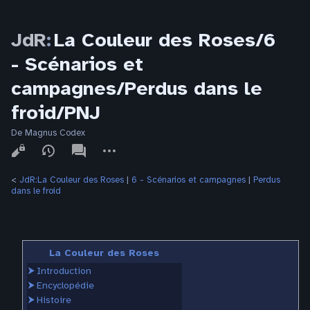
JdR
:
La Couleur des Roses/6
- Scénarios et
campagnes/Perdus dans le
froid/PNJ
De Magnus Codex
Affichages
associated-
Autres
pages
actions
<
JdR:La Couleur des Roses
‎ |
6 - Scénarios et campagnes
‎ |
Perdus
dans le froid
La Couleur des Roses
⮞
Introduction
⮞
Encyclopédie
⮞
Histoire