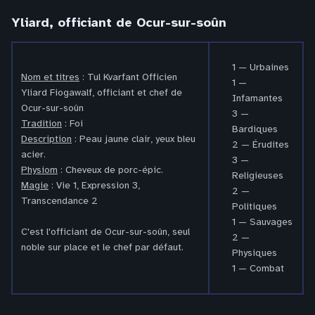
Yliard, officiant de Ocur-sur-soûn
1 — Urbaines
Nom et titres
: Tul Kvarfant Officien
1 —
Yliard Fiogawalf, officiant et chef de
Infamantes
Ocur-sur-soûn
3 —
Tradition
: Foi
Bardiques
Description
: Peau jaune clair, yeux bleu
2 — Érudites
acier.
3 —
Physiom
: Cheveux de porc-épic.
Religieuses
Magie
: Vie 1, Expression 3,
2 —
Transcendance 2
Politiques
1 — Sauvages
C'est l'officiant de Ocur-sur-soûn, seul
2 —
noble sur place et le chef par défaut.
Physiques
1 — Combat