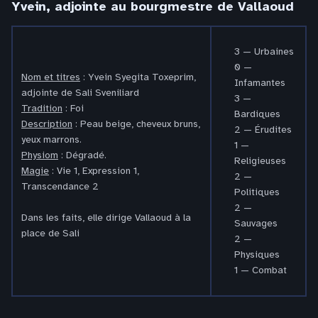
Yvein, adjointe au bourgmestre de Vallaoud
3 — Urbaines
0 —
Nom et titres
: Yvein Syegita Toxeprim,
Infamantes
adjointe de Sali Sveniliard
3 —
Tradition
: Foi
Bardiques
Description
: Peau beige, cheveux bruns,
2 — Érudites
yeux marrons.
1 —
Physiom
: Dégradé.
Religieuses
Magie
: Vie 1, Expression 1,
2 —
Transcendance 2
Politiques
2 —
Dans les faits, elle dirige Vallaoud à la
Sauvages
place de Sali
2 —
Physiques
1 — Combat