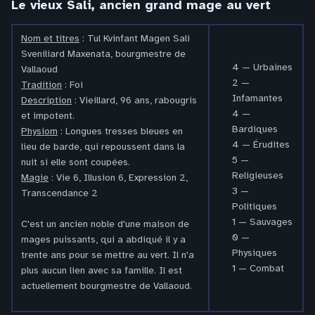
Le vieux Sali, ancien grand mage au vert
Nom et titres
: Tul Kvinfant Magen Sali
Sveniliard Maxenata, bourgmestre de
4 — Urbaines
Vallaoud
2 —
Tradition
: Foi
Infamantes
Description
: Vieillard, 96 ans, rabougris
4 —
et impotent.
Bardiques
Physiom
: Longues tresses bleues en
4 — Érudites
lieu de barde, qui repoussent dans la
5 —
nuit si elle sont coupées.
Religieuses
Magie
: Vie 6, Illusion 6, Expression 2,
3 —
Transcendance 2
Politiques
1 — Sauvages
C'est un ancien noble d'une maison de
0 —
mages puissants, qui a abdiqué il y a
Physiques
trente ans pour se mettre au vert. Il n'a
1 — Combat
plus aucun lien avec sa famille. Il est
actuellement bourgmestre de Vallaoud.