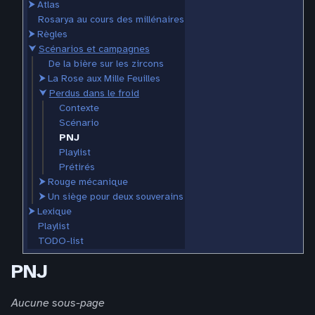
⮞
Atlas
Rosarya au cours des millénaires
⮞
Règles
⮟
Scénarios et campagnes
De la bière sur les zircons
⮞
La Rose aux Mille Feuilles
⮟
Perdus dans le froid
Contexte
Scénario
PNJ
Playlist
Prétirés
⮞
Rouge mécanique
⮞
Un siège pour deux souverains
⮞
Lexique
Playlist
TODO-list
PNJ
Aucune sous-page