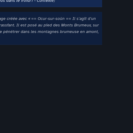
s dans le froid/1 - Contexte
age créée avec « == Ocur-sur-soûn == Il s'agit d'un
arrassfant. Il est posé au pied des Monts Brumeux, sur
oit de pénétrer dans les montagnes brumeuse en amont,