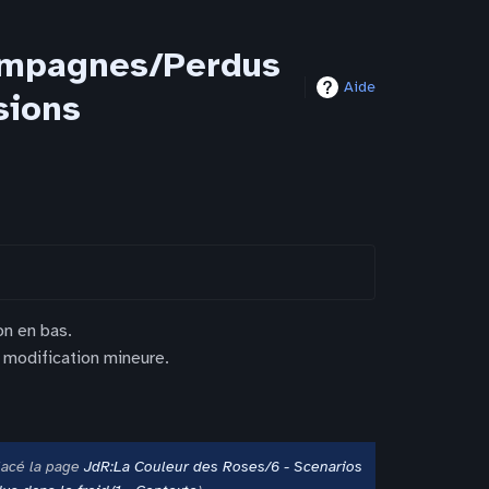
campagnes/Perdus
Aide
sions
on en bas.
 modification mineure.
lacé la page
JdR:La Couleur des Roses/6 - Scenarios