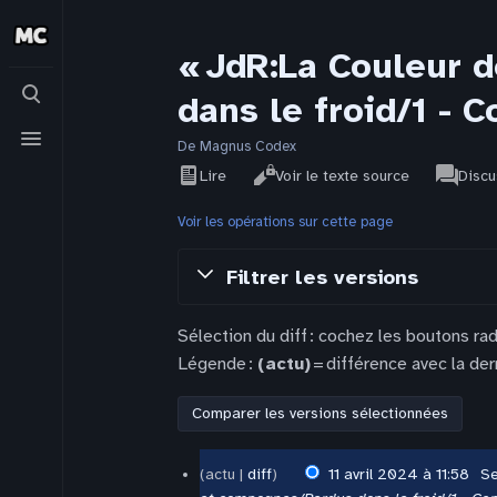
« JdR:La Couleur 
Basculer
dans le froid/1 - C
la
recherche
Basculer
le
De Magnus Codex
Affichages
associat
menu
Voir
JdR
Lire
Voir le texte source
Discu
pages
l’historique
Voir les opérations sur cette page
Filtrer les versions
Sélection du diff : cochez les boutons ra
Légende :
(actu)
= différence avec la der
11
actu
diff
11 avril 2024 à 11:58
‎
S
avril