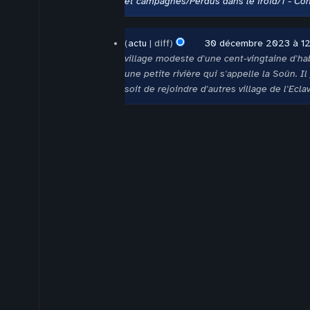
et campagnes/Perdus dans le froid/1 - Co
2024
30
actu
diff
30 décembre 2023 à 12
décembre
village modeste d'une cent-vingtaine d'hab
2023
une petite rivière qui s'appelle la Soûn.
soit de rejoindre d'autres village de l'Eclav