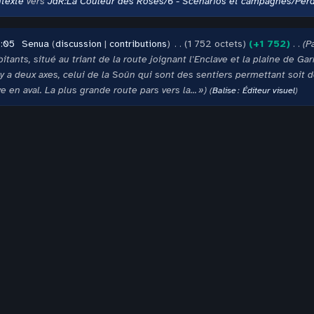
ntexte
vers
JdR:La Couleur des Roses/6 - Scénarios et campagnes/Perdu
:05
‎
Senua
discussion
contributions
‎
1 752 octets
+1 752
‎
P
itants, situé au triant de la route joignant l'Enclave et la plaine de G
 Il y a deux axes, celui de la Soûn qui sont des sentiers permettant s
e en aval. La plus grande route pars vers la... »
Balise
:
Éditeur visuel