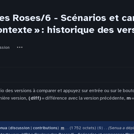
des Roses/6 - Scénarios et 
ontexte » : historique des ver
ed-
Autres
ssion
actions
dio des versions à comparer et appuyez sur entrée ou sur le bout
nière version,
(diff)
= différence avec la version précédente,
m
=
enua
discussion
contributions
‎
m
1 752 octets
0
‎
Senua a dép