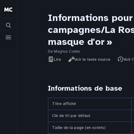
Informations pour
Basculer
campagnes/La Rose
la
recherche
Basculer
masque d'or »
le
menu
De Magnus Codex
Affichages
Lire
Voir le texte source
Voir l
Informations de base
Titre affiché
Clé de tri par défaut
Taille de la page (en octets)