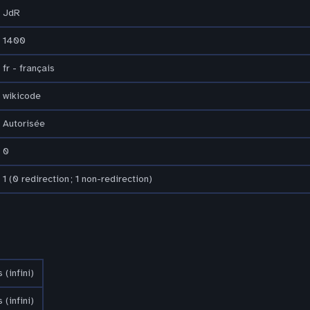
JdR
1400
fr - français
wikicode
Autorisée
0
1 (0 redirection ; 1 non-redirection)
 (infini)
 (infini)