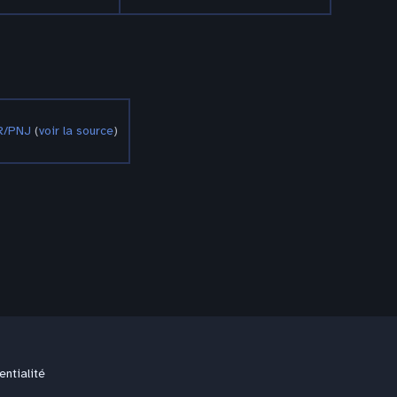
R/PNJ
(
voir la source
)
entialité