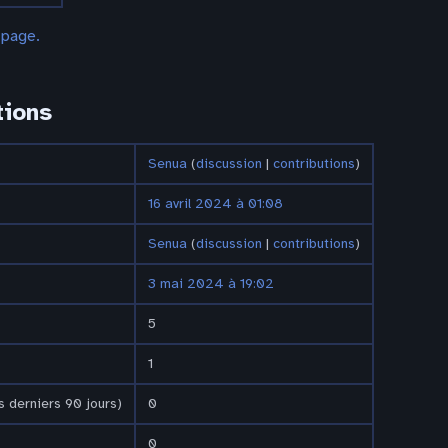
 page.
tions
Senua
(
discussion
|
contributions
)
16 avril 2024 à 01:08
Senua
(
discussion
|
contributions
)
3 mai 2024 à 19:02
5
1
 derniers 90 jours)
0
0