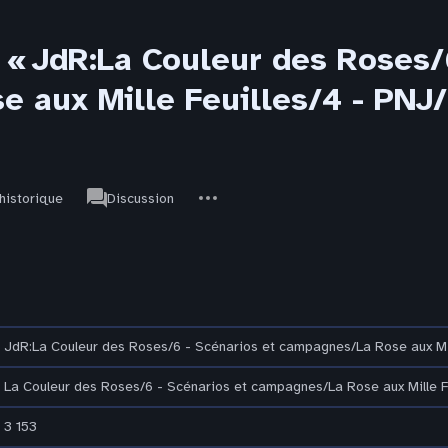
 « JdR:La Couleur des Roses/
 aux Mille Feuilles/4 - PN
associated-
Autres
JdR
’historique
Discussion
pages
actions
JdR:La Couleur des Roses/6 - Scénarios et campagnes/La Rose aux Mi
La Couleur des Roses/6 - Scénarios et campagnes/La Rose aux Mille 
3 153