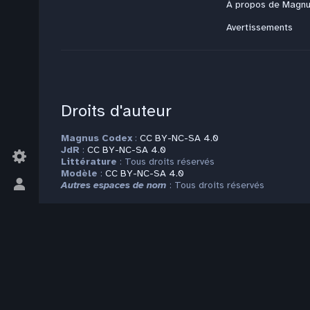
À propos de Magn
Avertissements
Droits d'auteur
Magnus Codex
:
CC BY-NC-SA 4.0
JdR
:
CC BY-NC-SA 4.0
Littérature
: Tous droits réservés
Modèle
:
CC BY-NC-SA 4.0
Autres espaces de nom
: Tous droits réservés
Basculer
le
Plus d'informations sur la page
Copyrights
menu
personnel
Contact
Pour toute question ou requête, veuillez vous adresser à