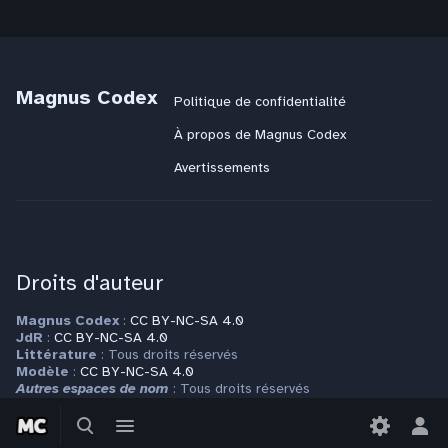
Magnus Codex
Politique de confidentialité
À propos de Magnus Codex
Avertissements
Droits d'auteur
Magnus Codex
:
CC BY-NC-SA 4.0
JdR
:
CC BY-NC-SA 4.0
Littérature
: Tous droits réservés
Modèle
:
CC BY-NC-SA 4.0
Autres espaces de nom
: Tous droits réservés
Basculer
Basculer
Plus d'informations sur la page
Copyrights
la
le
Bas