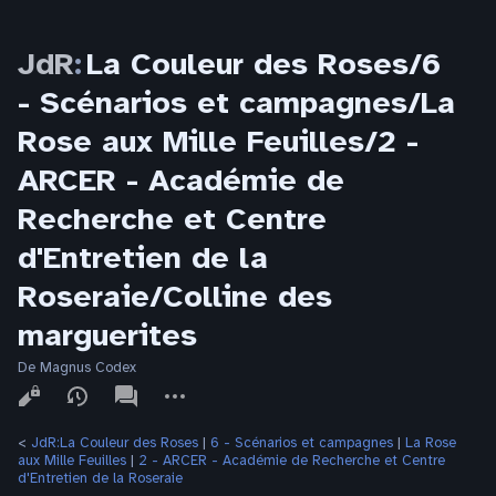
JdR
:
La Couleur des Roses/6
- Scénarios et campagnes/La
Rose aux Mille Feuilles/2 -
ARCER - Académie de
Recherche et Centre
d'Entretien de la
Roseraie/Colline des
marguerites
De Magnus Codex
Affichages
associated-
Autres
pages
actions
<
JdR:La Couleur des Roses
‎ |
6 - Scénarios et campagnes
‎ |
La Rose
aux Mille Feuilles
‎ |
2 - ARCER - Académie de Recherche et Centre
d'Entretien de la Roseraie