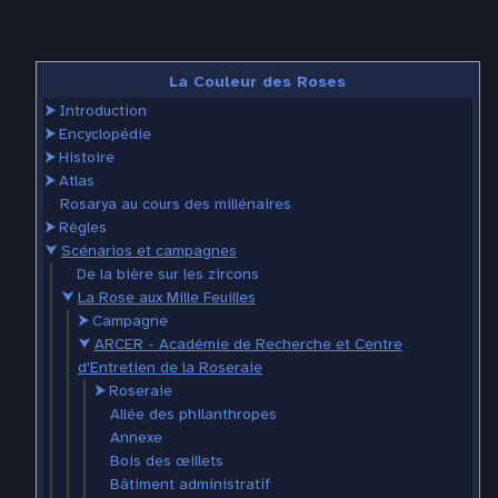
La Couleur des Roses
⮞
Introduction
⮞
Encyclopédie
⮞
Histoire
⮞
Atlas
Rosarya au cours des millénaires
⮞
Règles
⮟
Scénarios et campagnes
De la bière sur les zircons
⮟
La Rose aux Mille Feuilles
⮞
Campagne
⮟
ARCER - Académie de Recherche et Centre
d'Entretien de la Roseraie
⮞
Roseraie
Allée des philanthropes
Annexe
Bois des œillets
Bâtiment administratif