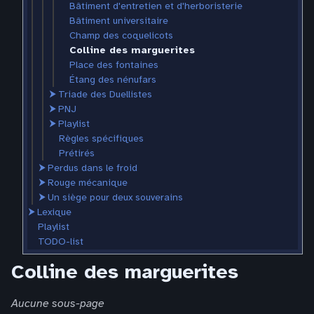
Bâtiment d'entretien et d'herboristerie
Bâtiment universitaire
Champ des coquelicots
Colline des marguerites
Place des fontaines
Étang des nénufars
⮞
Triade des Duellistes
⮞
PNJ
⮞
Playlist
Règles spécifiques
Prétirés
⮞
Perdus dans le froid
⮞
Rouge mécanique
⮞
Un siège pour deux souverains
⮞
Lexique
Playlist
TODO-list
Colline des marguerites
Aucune sous-page