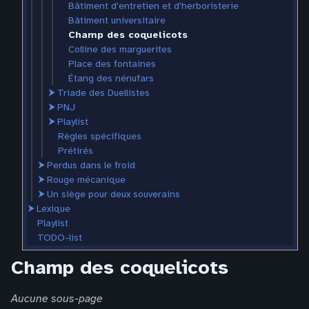
Bâtiment d'entretien et d'herboristerie
Bâtiment universitaire
Champ des coquelicots
Colline des marguerites
Place des fontaines
Étang des nénufars
⮞
Triade des Duellistes
⮞
PNJ
⮞
Playlist
Règles spécifiques
Prétirés
⮞
Perdus dans le froid
⮞
Rouge mécanique
⮞
Un siège pour deux souverains
⮞
Lexique
Playlist
TODO-list
Champ des coquelicots
Aucune sous-page