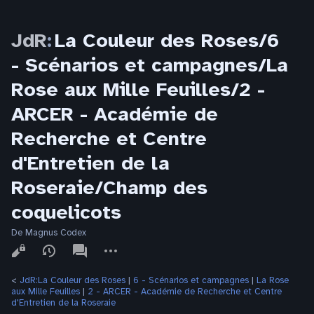
JdR
:
La Couleur des Roses/6
- Scénarios et campagnes/La
Rose aux Mille Feuilles/2 -
ARCER - Académie de
Recherche et Centre
d'Entretien de la
Roseraie/Champ des
coquelicots
De Magnus Codex
Affichages
associated-
Autres
pages
actions
<
JdR:La Couleur des Roses
‎ |
6 - Scénarios et campagnes
‎ |
La Rose
aux Mille Feuilles
‎ |
2 - ARCER - Académie de Recherche et Centre
d'Entretien de la Roseraie