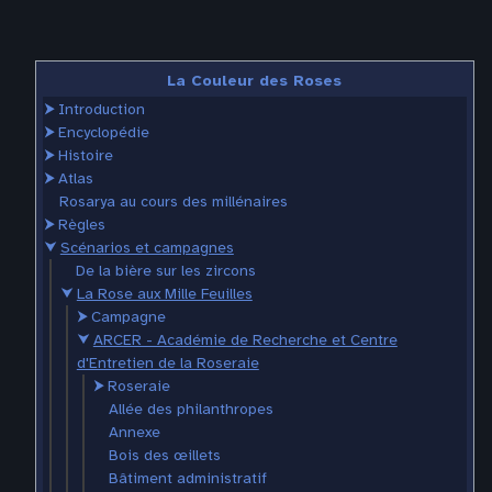
La Couleur des Roses
⮞
Introduction
⮞
Encyclopédie
⮞
Histoire
⮞
Atlas
Rosarya au cours des millénaires
⮞
Règles
⮟
Scénarios et campagnes
De la bière sur les zircons
⮟
La Rose aux Mille Feuilles
⮞
Campagne
⮟
ARCER - Académie de Recherche et Centre
d'Entretien de la Roseraie
⮞
Roseraie
Allée des philanthropes
Annexe
Bois des œillets
Bâtiment administratif