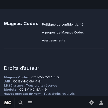
Magnus Codex
Politique de confidentialité
À propos de Magnus Codex
Avertissements
Droits d'auteur
Magnus Codex
:
CC BY-NC-SA 4.0
JdR
:
CC BY-NC-SA 4.0
Littérature
: Tous droits réservés
Modèle
:
CC BY-NC-SA 4.0
Autres espaces de nom
: Tous droits réservés
Basculer
Basculer
Plus d'informations sur la page
Copyrights
la
le
Bas