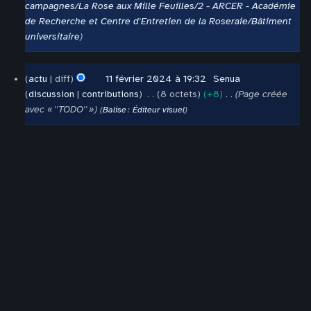
campagnes/La Rose aux Mille Feuilles/2 - ARCER - Académie
de Recherche et Centre d'Entretien de la Roseraie/Bâtiment
universitaire
11
actu
diff
11 février 2024 à 19:32
‎
Senua
février
discussion
contributions
‎
8 octets
+8
‎
Page créée
2024
avec « ''TODO'' »
Balise
:
Éditeur visuel