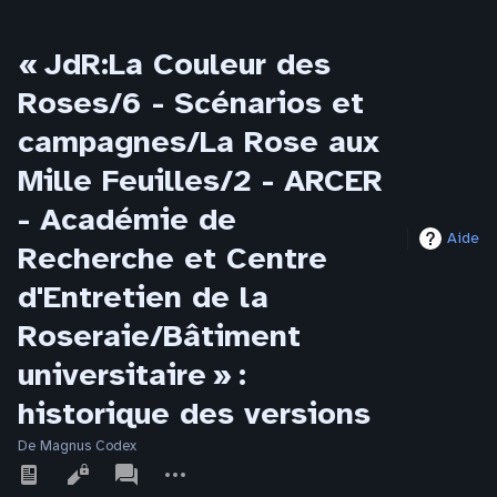
« JdR:La Couleur des
Roses/6 - Scénarios et
campagnes/La Rose aux
Mille Feuilles/2 - ARCER
- Académie de
Aide
Recherche et Centre
d'Entretien de la
Roseraie/Bâtiment
universitaire » :
historique des versions
De Magnus Codex
Affichages
associated-
Autres
pages
actions