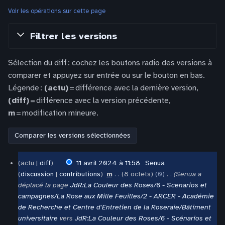
Voir les opérations sur cette page
Filtrer les versions
Sélection du diff : cochez les boutons radio des versions à
comparer et appuyez sur entrée ou sur le bouton en bas.
Légende :
(actu)
= différence avec la dernière version,
(diff)
= différence avec la version précédente,
m
= modification mineure.
11
actu
diff
11 avril 2024 à 11:58
‎
Senua
avril
discussion
contributions
‎
m
8 octets
0
‎
Senua a
2024
déplacé la page
JdR:La Couleur des Roses/6 - Scenarios et
campagnes/La Rose aux Mille Feuilles/2 - ARCER - Académie
de Recherche et Centre d'Entretien de la Roseraie/Bâtiment
universitaire
vers
JdR:La Couleur des Roses/6 - Scénarios et