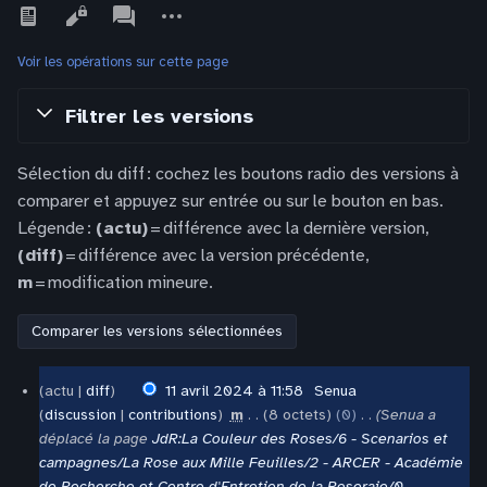
Affichages
associated-
Autres
pages
actions
Voir les opérations sur cette page
Filtrer les versions
Sélection du diff : cochez les boutons radio des versions à
comparer et appuyez sur entrée ou sur le bouton en bas.
Légende :
(actu)
= différence avec la dernière version,
(diff)
= différence avec la version précédente,
m
= modification mineure.
11
actu
diff
11 avril 2024 à 11:58
‎
Senua
avril
discussion
contributions
‎
m
8 octets
0
‎
Senua a
2024
déplacé la page
JdR:La Couleur des Roses/6 - Scenarios et
campagnes/La Rose aux Mille Feuilles/2 - ARCER - Académie
de Recherche et Centre d'Entretien de la Roseraie/0 -