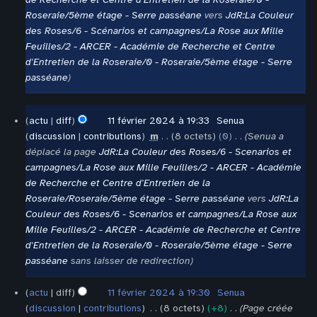
Roseraie/5ème étage - Serre passéane
vers
JdR:La Couleur
des Roses/6 - Scénarios et campagnes/La Rose aux Mille
Feuilles/2 - ARCER - Académie de Recherche et Centre
d'Entretien de la Roseraie/0 - Roseraie/5ème étage - Serre
passéane
11
actu
diff
11 février 2024 à 19:33
‎
Senua
février
discussion
contributions
‎
m
8 octets
0
‎
Senua a
2024
déplacé la page
JdR:La Couleur des Roses/6 - Scenarios et
campagnes/La Rose aux Mille Feuilles/2 - ARCER - Académie
de Recherche et Centre d'Entretien de la
Roseraie/Roseraie/5ème étage - Serre passéane
vers
JdR:La
Couleur des Roses/6 - Scenarios et campagnes/La Rose aux
Mille Feuilles/2 - ARCER - Académie de Recherche et Centre
d'Entretien de la Roseraie/0 - Roseraie/5ème étage - Serre
passéane
sans laisser de redirection
actu
diff
11 février 2024 à 19:30
‎
Senua
discussion
contributions
‎
8 octets
+8
‎
Page créée