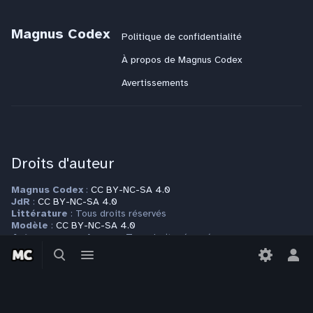
Magnus Codex
Politique de confidentialité
À propos de Magnus Codex
Avertissements
Droits d'auteur
Magnus Codex
:
CC BY-NC-SA 4.0
JdR
:
CC BY-NC-SA 4.0
Littérature
: Tous droits réservés
Modèle
:
CC BY-NC-SA 4.0
Autres espaces de nom
: Tous droits réservés
Basculer
Basculer
Plus d'informations sur la page
la
le
Copyrights
Bas
recherche
menu
le
men
per
Contact