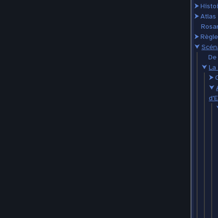
⮞
Histo
⮞
Atlas
Rosar
⮞
Règle
⮟
Scén
De 
⮟
La 
⮞
⮟
d'