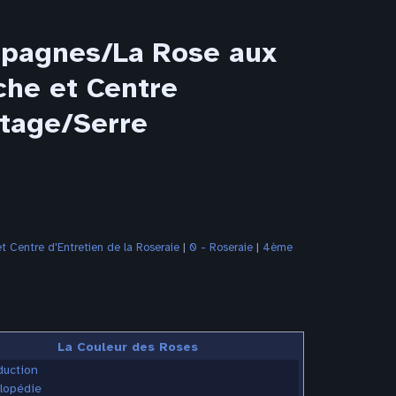
mpagnes/La Rose aux
che et Centre
étage/Serre
 Centre d'Entretien de la Roseraie
‎ |
0 - Roseraie
‎ |
4ème
La Couleur des Roses
duction
lopédie