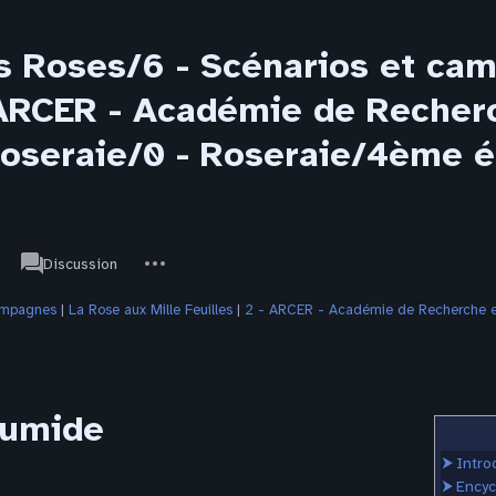
s Roses/6 - Scénarios et ca
- ARCER - Académie de Recher
 Roseraie/0 - Roseraie/4ème 
associated-
Autres
JdR
Discussion
pages
actions
campagnes
‎ |
La Rose aux Mille Feuilles
‎ |
2 - ARCER - Académie de Recherche et
humide
⮞
Intro
⮞
Encyc