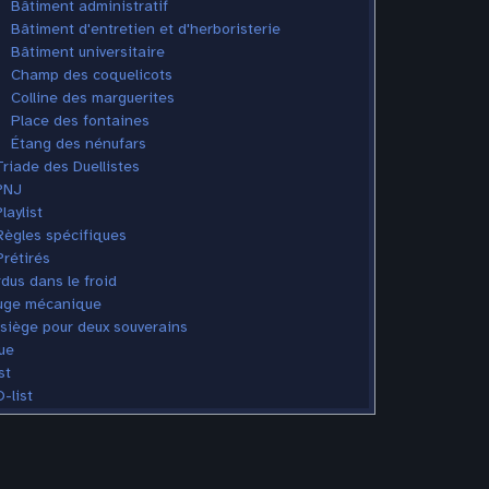
Bâtiment administratif
Bâtiment d'entretien et d'herboristerie
Bâtiment universitaire
Champ des coquelicots
Colline des marguerites
Place des fontaines
Étang des nénufars
Triade des Duellistes
PNJ
laylist
Règles spécifiques
Prétirés
dus dans le froid
uge mécanique
siège pour deux souverains
ue
st
-list