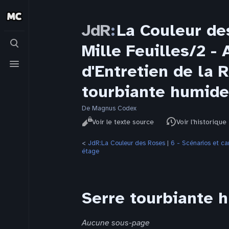
JdR
:
La Couleur de
Basculer
Mille Feuilles/2 
la
recherche
Basculer
d'Entretien de la
le
menu
tourbiante humide
De Magnus Codex
Affichages
Lire
Voir le texte source
Voir l’historique
<
JdR:La Couleur des Roses
‎ |
6 - Scénarios et 
étage
Serre tourbiante 
Aucune sous-page