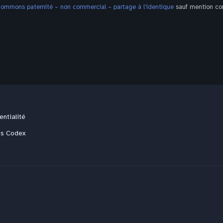
Commons paternité – non commercial – partage à l’identique
sauf mention con
entialité
us Codex