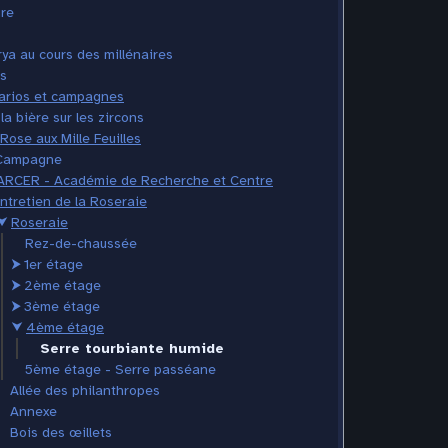
ire
ya au cours des millénaires
s
arios et campagnes
la bière sur les zircons
Rose aux Mille Feuilles
Campagne
ARCER - Académie de Recherche et Centre
Entretien de la Roseraie
⮟
Roseraie
Rez-de-chaussée
⮞
1er étage
⮞
2ème étage
⮞
3ème étage
⮟
4ème étage
Serre tourbiante humide
5ème étage - Serre passéane
Allée des philanthropes
Annexe
Bois des œillets