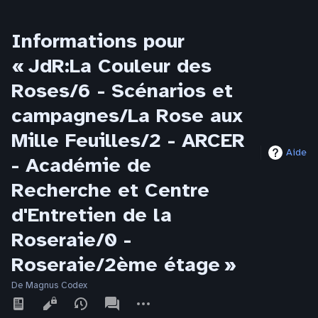
Informations pour
« JdR:La Couleur des
Roses/6 - Scénarios et
campagnes/La Rose aux
Mille Feuilles/2 - ARCER
Aide
- Académie de
Recherche et Centre
d'Entretien de la
Roseraie/0 -
Roseraie/2ème étage »
De Magnus Codex
Affichages
associated-
Autres
pages
actions