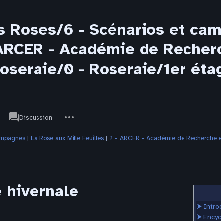
s Roses/6 - Scénarios et ca
- ARCER - Académie de Recher
Roseraie/0 - Roseraie/1er ét
associated-
Autres
JdR
Discussion
pages
actions
campagnes
‎ |
La Rose aux Mille Feuilles
‎ |
2 - ARCER - Académie de Recherche et
 hivernale
⮞
Intro
⮞
Encyc