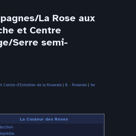
mpagnes/La Rose aux
che et Centre
age/Serre semi-
 Centre d'Entretien de la Roseraie
‎ |
0 - Roseraie
‎ |
1er
La Couleur des Roses
duction
lopédie