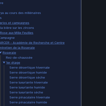
ire
ya au cours des millénaires
s
arios et campagnes
la bière sur les zircons
Rose aux Mille Feuilles
Campagne
ARCER - Académie de Recherche et Centre
Entretien de la Roseraie
⮟
Roseraie
Rez-de-chaussée
⮟
1er étage
Serre désertique hivernale
Serre désertique humide
Serre désertique sèche
Serre luxuriante hivernale
Serre luxuriante humide
Serre luxuriante sèche
Serre pinaculaire hivernale
Serre pinaculaire humide