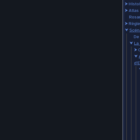
⮞
Histo
⮞
Atlas
Rosar
⮞
Règle
⮟
Scén
De 
⮟
La 
⮞
⮟
d'