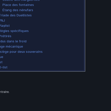
Place des fontaines
Étang des nénufars
Triade des Duellistes
PNJ
laylist
Règles spécifiques
Prétirés
dus dans le froid
uge mécanique
siège pour deux souverains
ue
st
-list
traire.