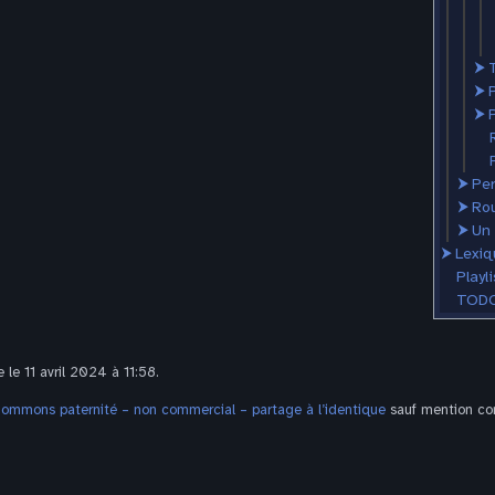
⮞
⮞
⮞
P
⮞
Per
⮞
Ro
⮞
Un 
⮞
Lexiq
Playli
TODO
 le 11 avril 2024 à 11:58.
Commons paternité – non commercial – partage à l’identique
sauf mention con