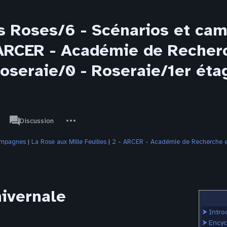
s Roses/6 - Scénarios et ca
- ARCER - Académie de Recher
Roseraie/0 - Roseraie/1er ét
associated-
Autres
JdR
Discussion
pages
actions
campagnes
‎ |
La Rose aux Mille Feuilles
‎ |
2 - ARCER - Académie de Recherche et
hivernale
⮞
Intro
⮞
Encyc