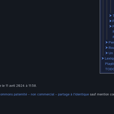
⮞
⮞
⮞
P
⮞
Per
⮞
Ro
⮞
Un 
⮞
Lexiq
Playli
TODO
 le 11 avril 2024 à 11:58.
Commons paternité – non commercial – partage à l’identique
sauf mention con