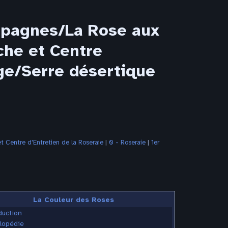
mpagnes/La Rose aux
che et Centre
age/Serre désertique
 Centre d'Entretien de la Roseraie
‎ |
0 - Roseraie
‎ |
1er
La Couleur des Roses
duction
lopédie