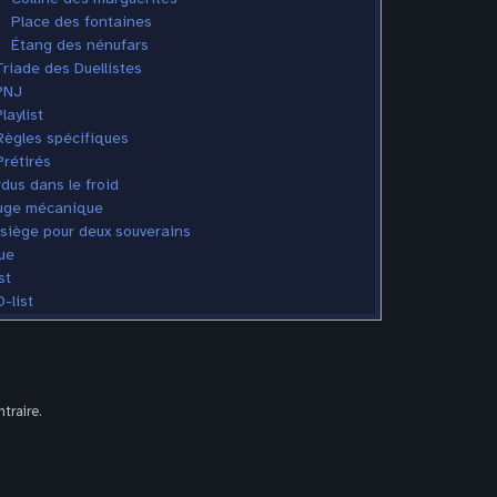
Place des fontaines
Étang des nénufars
Triade des Duellistes
PNJ
laylist
Règles spécifiques
Prétirés
dus dans le froid
uge mécanique
siège pour deux souverains
ue
st
-list
traire.