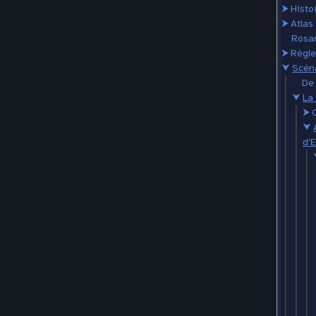
⮞
Histo
⮞
Atlas
Rosar
⮞
Règle
⮟
Scén
De 
⮟
La 
⮞
⮟
d'