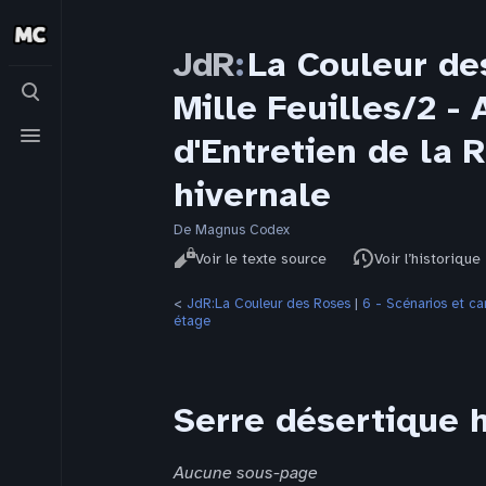
JdR
:
La Couleur de
Basculer
Mille Feuilles/2 
la
recherche
Basculer
d'Entretien de la 
le
menu
hivernale
De Magnus Codex
Affichages
Lire
Voir le texte source
Voir l’historique
<
JdR:La Couleur des Roses
‎ |
6 - Scénarios et 
étage
Serre désertique 
Aucune sous-page