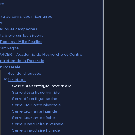
ire
ya au cours des millénaires
s
arios et campagnes
la bière sur les zircons
Rose aux Mille Feuilles
Campagne
ARCER - Académie de Recherche et Centre
Entretien de la Roseraie
⮟
Roseraie
Rez-de-chaussée
⮟
1er étage
Serre désertique hivernale
Serre désertique humide
Serre désertique sèche
Serre luxuriante hivernale
Serre luxuriante humide
Serre luxuriante sèche
Serre pinaculaire hivernale
Serre pinaculaire humide