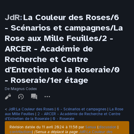
JdR
:
La Couleur des Roses/6
- Scénarios et campagnes/La
Rose aux Mille Feuilles/2 -
ARCER - Académie de
Recherche et Centre
d'Entretien de la Roseraie/0
- Roseraie/1er étage
De Magnus Codex
Affichages
associated-
Autres
pages
actions
<
JdR:La Couleur des Roses
‎ |
6 - Scénarios et campagnes
‎ |
La Rose
aux Mille Feuilles
‎ |
2 - ARCER - Académie de Recherche et Centre
d'Entretien de la Roseraie
‎ |
0 - Roseraie
Révision datée du 11 avril 2024 à 11:58 par
Senua
(
discussion
|
contributions
)
(Senua a déplacé la page
JdR:La Couleur des