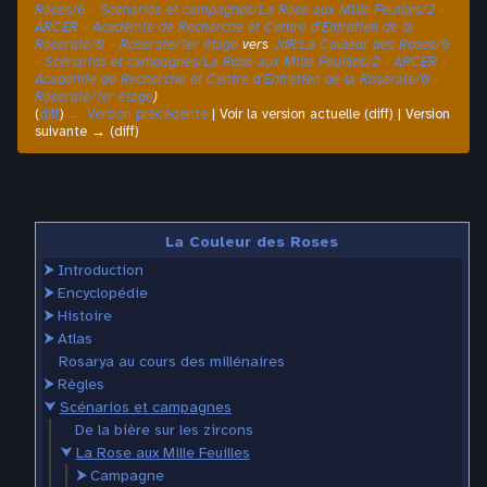
Roses/6 - Scenarios et campagnes/La Rose aux Mille Feuilles/2 -
ARCER - Académie de Recherche et Centre d'Entretien de la
Roseraie/0 - Roseraie/1er étage
vers
JdR:La Couleur des Roses/6
- Scénarios et campagnes/La Rose aux Mille Feuilles/2 - ARCER -
Académie de Recherche et Centre d'Entretien de la Roseraie/0 -
Roseraie/1er étage
)
(
diff
)
← Version précédente
| Voir la version actuelle (diff) | Version
suivante → (diff)
La Couleur des Roses
⮞
Introduction
⮞
Encyclopédie
⮞
Histoire
⮞
Atlas
Rosarya au cours des millénaires
⮞
Règles
⮟
Scénarios et campagnes
De la bière sur les zircons
⮟
La Rose aux Mille Feuilles
⮞
Campagne