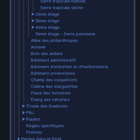
Serre tropicale humide
Serre tropicale sèche
⮞
2ème étage
⮞
3ème étage
⮞
4ème étage
5ème étage - Serre passéane
Allée des philanthropes
Annexe
Bois des œillets
Bâtiment administratif
Bâtiment d'entretien et d'herboristerie
Bâtiment universitaire
Champ des coquelicots
Colline des marguerites
Place des fontaines
Étang des nénufars
⮞
Triade des Duellistes
⮞
PNJ
⮞
Playlist
Règles spécifiques
Prétirés
⮞
Perdus dans le froid