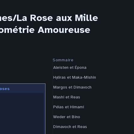
es/La Rose aux Mille
Géométrie Amoureuse
Sommaire
Aleisten et Épona
Hyliras et Maka-Mishin
Margos et Dimavoch
oses
Mashi et Reas
Pélas et Himami
Weder et Bino
Dimavoch et Reas