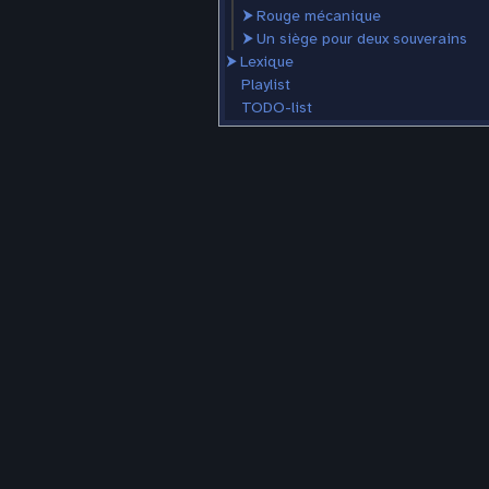
⮞
Rouge mécanique
⮞
Un siège pour deux souverains
⮞
Lexique
Playlist
TODO-list