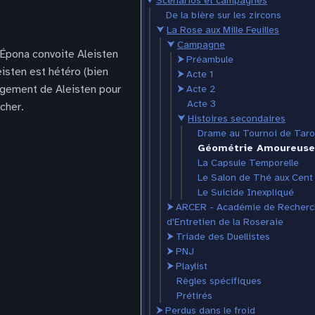
⮟
Scénarios et campagnes
De la bière sur les zircons
⮟
La Rose aux Mille Feuilles
⮟
Campagne
: Épona convoite Aleisten
⮞
Préambule
eisten est hétéro (bien
⮞
Acte 1
agement de Aleisten pour
⮞
Acte 2
Acte 3
cher.
⮟
Histoires secondaires
Drame au Tournoi de Taro
Géométrie Amoureuse
La Capsule Temporelle
Le Salon de Thé aux Cent
Le Suicide Inexpliqué
⮞
ARCER - Académie de Recherc
d'Entretien de la Roseraie
⮞
Triade des Duellistes
⮞
PNJ
⮞
Playlist
Règles spécifiques
Prétirés
⮞
Perdus dans le froid