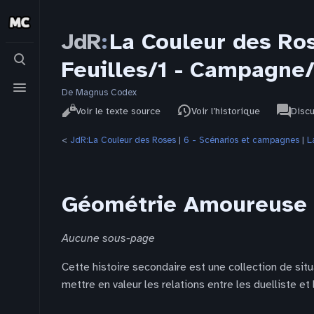
JdR
:
La Couleur des Ro
Basculer
Feuilles/1 - Campagne
la
recherche
Basculer
le
De Magnus Codex
Affichages
associat
menu
JdR
Lire
Voir le texte source
Voir l’historique
Disc
pages
<
JdR:La Couleur des Roses
‎ |
6 - Scénarios et campagnes
‎ |
L
Géométrie Amoureuse
Aucune sous-page
Cette histoire secondaire est une collection de sit
mettre en valeur les relations entre les duelliste et 