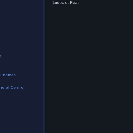
Ludec et Reas
t
 Chaînes
he et Centre