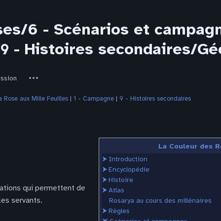
ses/6 - Scénarios et campagn
/9 - Histoires secondaires/
ed-
Autres
ussion
actions
a Rose aux Mille Feuilles
‎ |
1 - Campagne
‎ |
9 - Histoires secondaires
La Couleur des R
⮞
Introduction
⮞
Encyclopédie
⮞
Histoire
uations qui permettent de
⮞
Atlas
les servants.
Rosarya au cours des millénaires
⮞
Règles