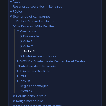
⮞
Atlas
Rosarya au cours des millénaires
⮞
Règles
⮟
Scénarios et campagnes
De la bière sur les zircons
⮟
La Rose aux Mille Feuilles
⮟
Campagne
⮞
Préambule
⮞
Acte 1
⮞
Acte 2
Acte 3
⮞
Histoires secondaires
⮞
ARCER - Académie de Recherche et Centre
d'Entretien de la Roseraie
⮞
Triade des Duellistes
⮞
PNJ
⮞
Playlist
Règles spécifiques
Prétirés
⮞
Perdus dans le froid
⮞
Rouge mécanique
⮞
Un siège pour deux souverains