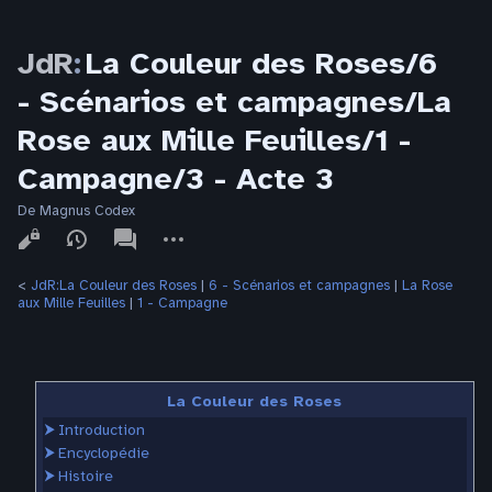
JdR
:
La Couleur des Roses/6
- Scénarios et campagnes/La
Rose aux Mille Feuilles/1 -
Campagne/3 - Acte 3
De Magnus Codex
Affichages
associated-
Autres
pages
actions
<
JdR:La Couleur des Roses
‎ |
6 - Scénarios et campagnes
‎ |
La Rose
aux Mille Feuilles
‎ |
1 - Campagne
La Couleur des Roses
⮞
Introduction
⮞
Encyclopédie
⮞
Histoire