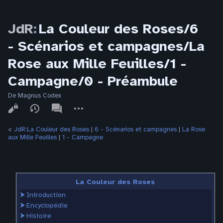
JdR
:
La Couleur des Roses/6
- Scénarios et campagnes/La
Rose aux Mille Feuilles/1 -
Campagne/0 - Préambule
De Magnus Codex
Affichages
associated-
Autres
pages
actions
<
JdR:La Couleur des Roses
‎ |
6 - Scénarios et campagnes
‎ |
La Rose
aux Mille Feuilles
‎ |
1 - Campagne
La Couleur des Roses
⮞
Introduction
⮞
Encyclopédie
⮞
Histoire