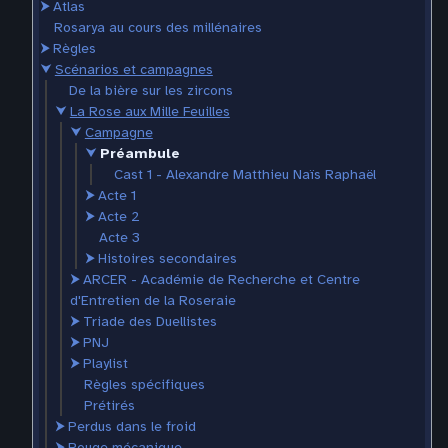
⮞
Atlas
Rosarya au cours des millénaires
⮞
Règles
⮟
Scénarios et campagnes
De la bière sur les zircons
⮟
La Rose aux Mille Feuilles
⮟
Campagne
⮟
Préambule
Cast 1 - Alexandre Matthieu Naïs Raphaël
⮞
Acte 1
⮞
Acte 2
Acte 3
⮞
Histoires secondaires
⮞
ARCER - Académie de Recherche et Centre
d'Entretien de la Roseraie
⮞
Triade des Duellistes
⮞
PNJ
⮞
Playlist
Règles spécifiques
Prétirés
⮞
Perdus dans le froid
⮞
Rouge mécanique