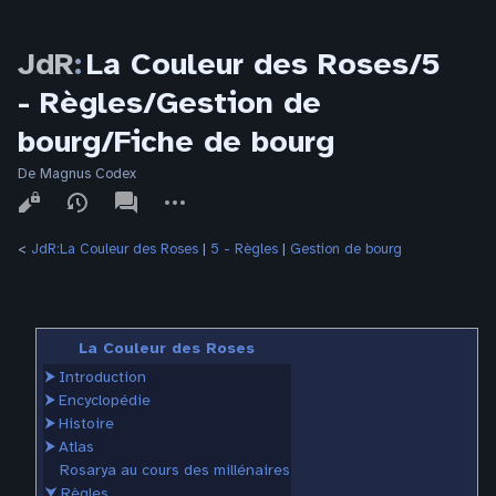
JdR
:
La Couleur des Roses/5
- Règles/Gestion de
bourg/Fiche de bourg
De Magnus Codex
Affichages
associated-
Autres
pages
actions
<
JdR:La Couleur des Roses
‎ |
5 - Règles
‎ |
Gestion de bourg
La Couleur des Roses
⮞
Introduction
⮞
Encyclopédie
⮞
Histoire
⮞
Atlas
Rosarya au cours des millénaires
⮟
Règles