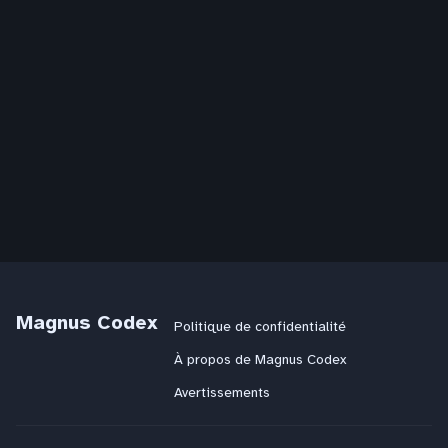
i
o
n
s
Magnus Codex
Politique de confidentialité
À propos de Magnus Codex
Avertissements