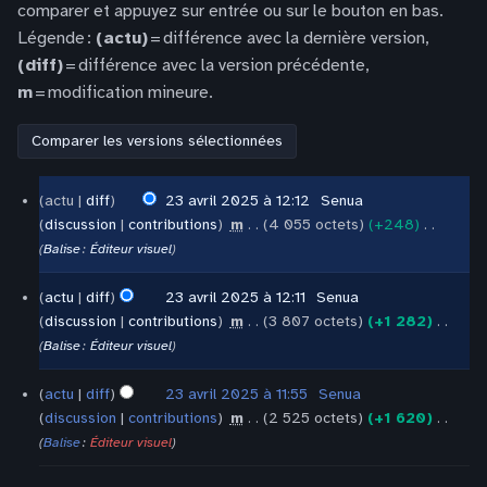
comparer et appuyez sur entrée ou sur le bouton en bas.
Légende :
(actu)
= différence avec la dernière version,
(diff)
= différence avec la version précédente,
m
= modification mineure.
23
actu
diff
23 avril 2025 à 12:12
‎
Senua
avril
discussion
contributions
‎
m
4 055 octets
+248
‎
2025
A
Balise
:
Éditeur visuel
u
c
actu
diff
23 avril 2025 à 12:11
‎
Senua
u
discussion
contributions
‎
m
3 807 octets
+1 282
‎
n
A
Balise
:
Éditeur visuel
r
u
é
c
actu
diff
23 avril 2025 à 11:55
‎
Senua
s
u
discussion
contributions
‎
m
2 525 octets
+1 620
‎
u
n
A
Balise
:
Éditeur visuel
m
r
u
é