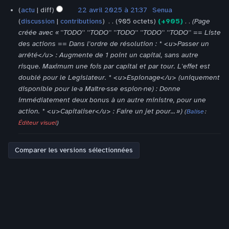
é
c
22
actu
diff
22 avril 2025 à 21:37
‎
Senua
d
s
u
avril
discussion
contributions
‎
905 octets
+905
‎
Page
e
2025
u
n
créée avec « ''TODO'' ''TODO'' ''TODO'' ''TODO'' ''TODO'' == Liste
s
m
r
des actions == Dans l'ordre de résolution : * <u>Passer un
m
é
é
arrêté</u> : Augmente de 1 point un capital, sans autre
o
d
s
risque. Maximum une fois par capital et par tour. L'effet est
d
e
u
doublé pour le Legislateur. * <u>Espionage</u> (uniquement
i
s
m
disponible pour le·a Maître·sse espion·ne) : Donne
f
m
é
immédiatement deux bonus à un autre ministre, pour une
i
o
d
action. * <u>Capitaliser</u> : Faire un jet pour... »
Balise
:
c
d
e
Éditeur visuel
a
i
s
t
f
m
i
i
o
o
c
d
n
a
i
s
t
f
i
i
o
c
n
a
s
t