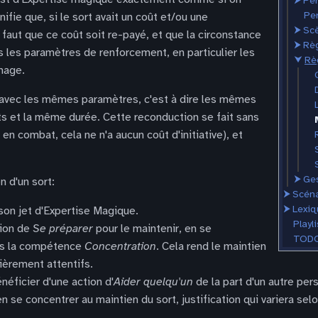
⮞
Pe
Pe
nifie que, si le sort avait un coût et/ou une
⮞
Scè
 faut que ce coût soit re-payé, et que la circonstance
⮞
Rè
s les paramètres de renforcement, en particulier les
⮟
Rè
mage.
nue avec les mêmes paramètres, c'est à dire les mêmes
s et la même durée. Cette reconduction se fait sans
 en combat, cela ne n'a aucun coût d'initiative), et
⮞
Ges
n d'un sort:
⮞
Scéna
⮞
Lexiq
on jet d'Expertise Magique.
Playli
tion de
Se préparer
pour le maintenir, en se
TODO
ors la compétence
Concentration
. Cela rend le maintien
lièrement attentifs.
éficier d'une action d'
Aider quelqu'un
de la part d'un autre per
 se concentrer au maintien du sort, justification qui variera sel