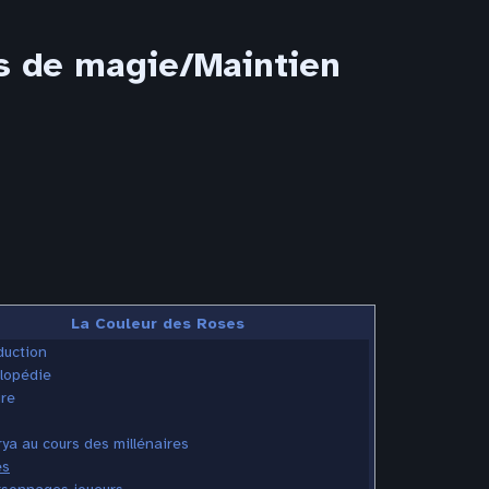
es de magie/Maintien
La Couleur des Roses
duction
lopédie
ire
ya au cours des millénaires
es