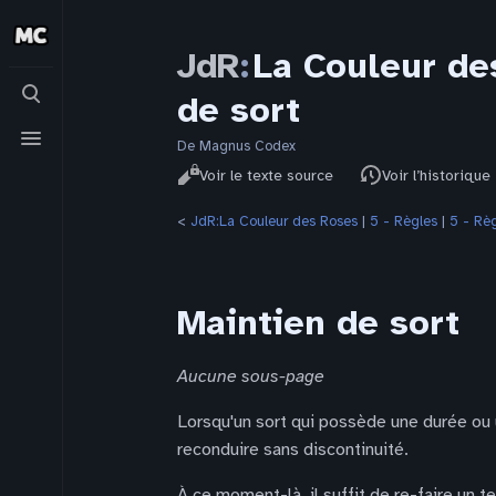
JdR
:
La Couleur de
Basculer
de sort
la
recherche
Basculer
le
De Magnus Codex
Affichages
menu
Lire
Voir le texte source
Voir l’historique
<
JdR:La Couleur des Roses
‎ |
5 - Règles
‎ |
5 - Rè
Maintien de sort
Aucune sous-page
Lorsqu'un sort qui possède une durée ou u
reconduire sans discontinuité.
À ce moment-là, il suffit de re-faire un