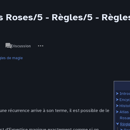
s Roses/5 - Règles/5 - Règl
associated-
Autres
JdR
Discussion
pages
actions
gles de magie
⮞
Intro
⮞
Encyc
⮞
Histo
ne récurrence arrive à son terme, il est possible de le
⮞
Atlas
Rosar
⮟
Règl
 test d'Expertise magique exactement comme si on