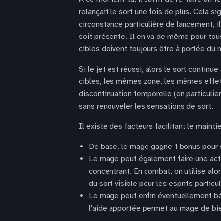
relançait le sort une fois de plus. Cela sig
circonstance particulière de lancement, il
soit présente. Il en va de même pour tou
cibles doivent toujours être à portée du 
Si le jet est réussi, alors le sort conti
cibles, les mêmes zone, les mêmes effet
discontinuation temporelle (en particulier
sans renouveler les sensations de sort.
Il existe des facteurs facilitant le maintie
De base, le mage gagne 1 bonus pour s
Le mage peut également faire une ac
concentrant. En combat, on utilise al
du sort visible pour les esprits particu
Le mage peut enfin éventuellement bén
l'aide apportée permet au mage de bien