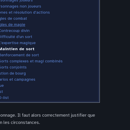
rsonnages joueurs
rsonnages non joueurs
nes et résolution d'actions
gles de combat
gles de magie
Contrecoup divin
Difficulté d'un sort
L'expertise magique
Maintien de sort
Renforcement de sort
Sorts complexes et magi combinés
Sorts conjoints
tion de bourg
rios et campagnes
ue
st
-list
sonnage. Il faut alors correctement justifier que
on les circonstances.