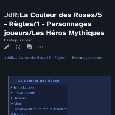
JdR
:
La Couleur des Roses/5
- Règles/1 - Personnages
joueurs/Les Héros Mythiques
De Magnus Codex
Affichages
associated-
Autres
pages
actions
<
JdR:La Couleur des Roses
‎ |
5 - Règles
‎ |
1 - Personnages joueurs
La Couleur des Roses
⮞
Introduction
⮞
Encyclopédie
⮞
Histoire
⮞
Atlas
Rosarya au cours des millénaires
⮟
Règles