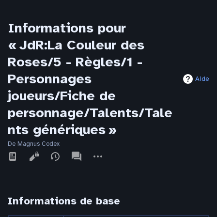
Informations pour
« JdR:La Couleur des
Roses/5 - Règles/1 -
Personnages
Aide
joueurs/Fiche de
personnage/Talents/Tale
nts génériques »
De Magnus Codex
Affichages
associated-
Autres
pages
actions
Informations de base