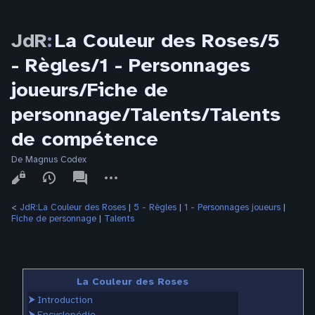
JdR
:
La Couleur des Roses/5
- Règles/1 - Personnages
joueurs/Fiche de
personnage/Talents/Talents
de compétence
De Magnus Codex
Affichages
associated-
Autres
pages
actions
<
JdR:La Couleur des Roses
‎ |
5 - Règles
‎ |
1 - Personnages joueurs
‎ |
Fiche de personnage
‎ |
Talents
La Couleur des Roses
⮞
Introduction
⮞
Encyclopédie